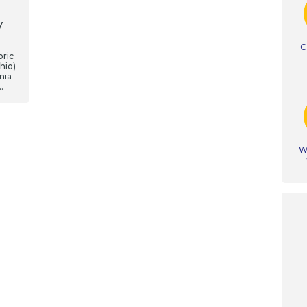
y
C
ric
hio)
nia
Ws