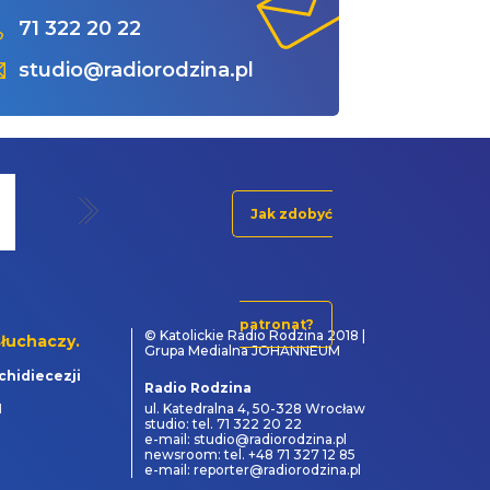
71 322 20 22
studio@radiorodzina.pl
Jak zdobyć
patronat?
© Katolickie Radio Rodzina 2018 |
łuchaczy.
Grupa Medialna JOHANNEUM
chidiecezji
Radio Rodzina
1
ul. Katedralna 4, 50-328 Wrocław
studio: tel. 71 322 20 22
e-mail: studio@radiorodzina.pl
newsroom: tel. +48 71 327 12 85
e-mail: reporter@radiorodzina.pl