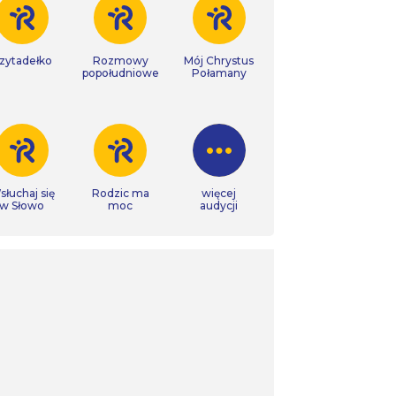
zytadełko
Rozmowy
Mój Chrystus
popołudniowe
Połamany
łuchaj się
Rodzic ma
więcej
w Słowo
moc
audycji