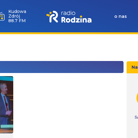
Kudowa
Zdrój
o nas
88.7 FM
Na
Ś