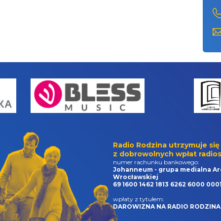
Radio Rodzina utrzymuje się
z dobrowolnych wpłat radios
numer rachunku bankowego:
Johanneum - grupa medialna Ar
Wrocławskiej
69 1600 1462 1813 6262 6000 000
wpłaty z tytułem:
DAROWIZNA NA RADIO RODZINA