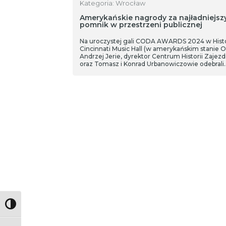
Kategoria: Wrocław
Amerykańskie nagrody za najładniejsz
pomnik w przestrzeni publicznej
Na uroczystej gali CODA AWARDS 2024 w Histo
Cincinnati Music Hall (w amerykańskim stanie O
Andrzej Jerie, dyrektor Centrum Historii Zajezd
oraz Tomasz i Konrad Urbanowiczowie odebrali
nagrody za wrocławski Pomnik Żołnierzy
Niezłomnych.
Toggle High Contrast