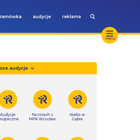
ramówka
audycje
reklama
menu
sze audycje
Audycje
Na torach z
Niebo w
wiąteczne
MPK Wrocław
Gębie