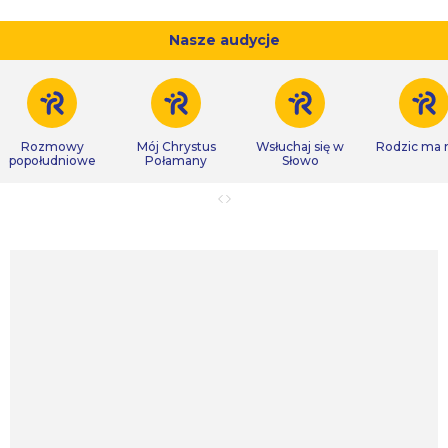
Nasze audycje
Rozmowy
Mój Chrystus
Wsłuchaj się w
Rodzic ma
popołudniowe
Połamany
Słowo