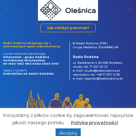
Jak zdobyć patronat?
Radio Rodzina utrzymuje się z
© Radio Rodzina 2018 |
dobrowolnych wpłat radiosłuchaczy.
Grupa Medialna JOHANNEUM
numer rachunku bankowego:
Radio Rodzina
Johanneum - grupa medialna
Archidiecezji Wrocławskiej
ul. Katedralna 4, 50-328 Wrocław
69 1600 1462 1813 6262 6000 0001
studio: tel. 71 322 20 22
wpłaty z tytułem:
e-mail: studio@radiorodzina.pl
DAROWIZNA NA RADIO RODZINA
newsroom: tel. +48 71 327 12 85
e-mail: reporter@radiorodzina.pl
Korzystamy z plików cookie by zagwarantować najwyższa
jakość naszego portalu
Poliyka prywatności
Akceptuj
powered by
&