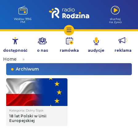
Wołów 99.6
słuchaj
FM
na żywo
Przejdź
do
dostępność
o nas
ramówka
audycje
reklama
treści
Home
»
Archiwum
Kategoria: Dolny Śląsk
18 lat Polski w Unii
Europejskiej