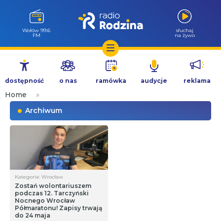
Wołów 99.6
słuchaj
FM
na żywo
Przejdź
do
dostępność
o nas
ramówka
audycje
reklama
treści
Home
»
Archiwum
Kategoria: Wrocław
Zostań wolontariuszem
podczas 12. Tarczyński
Nocnego Wrocław
Półmaratonu! Zapisy trwają
do 24 maja