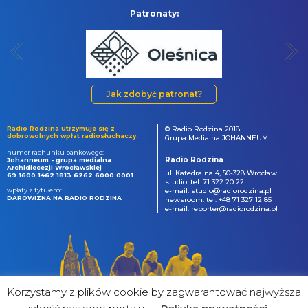
Patronaty:
Jak zdobyć patronat?
Radio Rodzina utrzymuje się z
© Radio Rodzina 2018 |
dobrowolnych wpłat radiosłuchaczy.
Grupa Medialna JOHANNEUM
numer rachunku bankowego:
Radio Rodzina
Johanneum - grupa medialna
Archidiecezji Wrocławskiej
ul. Katedralna 4, 50-328 Wrocław
69 1600 1462 1813 6262 6000 0001
studio: tel. 71 322 20 22
wpłaty z tytułem:
e-mail: studio@radiorodzina.pl
DAROWIZNA NA RADIO RODZINA
newsroom: tel. +48 71 327 12 85
e-mail: reporter@radiorodzina.pl
Korzystamy z plików cookie by zagwarantować najwyższa