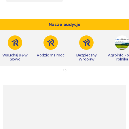
Nasze audycje
Wsłuchaj się w
Rodzic ma moc
Bezpieczny
Agroinfo - b
Słowo
Wrocław
rolnika