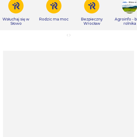
Wsłuchaj się w
Rodzic ma moc
Bezpieczny
Agroinfo - b
Słowo
Wrocław
rolnika