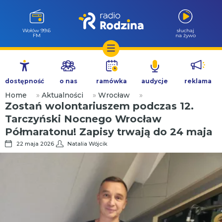
Wołów 99.6
słuchaj
FM
na żywo
Przejdź
do
dostępność
o nas
ramówka
audycje
reklama
treści
Home
»
Aktualności
»
Wrocław
»
Zostań wolontariuszem podczas 12.
Tarczyński Nocnego Wrocław
Półmaratonu! Zapisy trwają do 24 maja
22 maja 2026
Natalia Wójcik