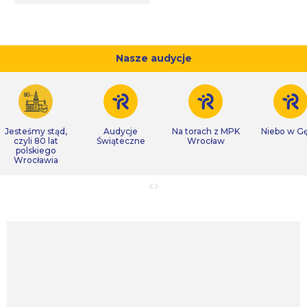
Nasze audycje
Jesteśmy stąd,
Audycje
Na torach z MPK
Niebo w Gę
czyli 80 lat
Świąteczne
Wrocław
polskiego
Wrocławia