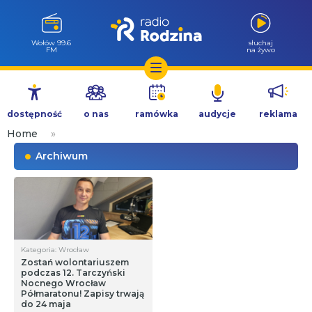
Wołów 99.6
słuchaj
FM
na żywo
Przejdź
do
dostępność
o nas
ramówka
audycje
reklama
treści
Home
»
Archiwum
Kategoria: Wrocław
Zostań wolontariuszem
podczas 12. Tarczyński
Nocnego Wrocław
Półmaratonu! Zapisy trwają
do 24 maja