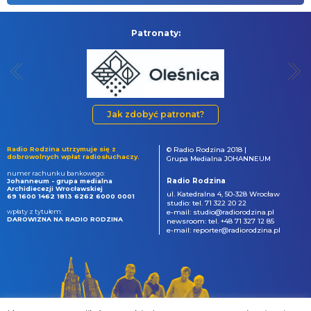
Patronaty:
Jak zdobyć patronat?
Radio Rodzina utrzymuje się z
© Radio Rodzina 2018 |
dobrowolnych wpłat radiosłuchaczy.
Grupa Medialna JOHANNEUM
numer rachunku bankowego:
Radio Rodzina
Johanneum - grupa medialna
Archidiecezji Wrocławskiej
ul. Katedralna 4, 50-328 Wrocław
69 1600 1462 1813 6262 6000 0001
studio: tel. 71 322 20 22
wpłaty z tytułem:
e-mail: studio@radiorodzina.pl
DAROWIZNA NA RADIO RODZINA
newsroom: tel. +48 71 327 12 85
e-mail: reporter@radiorodzina.pl