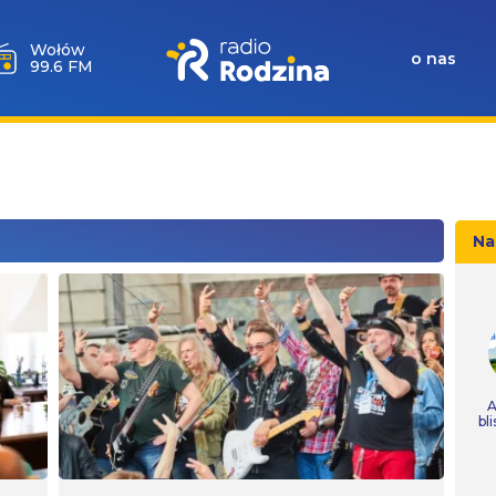
Wołów
o nas
99.6 FM
Na
A
bl