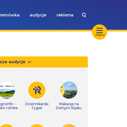
ramówka
audycje
reklama
menu
sze audycje
groinfo -
Dziennikarski
Wakacje na
isko rolnika
Tygiel
Dolnym Śląsku