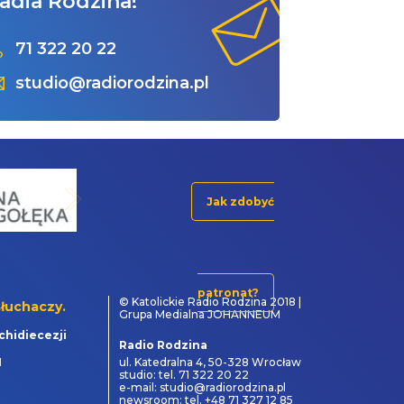
adia Rodzina!
71 322 20 22
studio@radiorodzina.pl
Jak zdobyć
patronat?
© Katolickie Radio Rodzina 2018 |
łuchaczy.
Grupa Medialna JOHANNEUM
chidiecezji
Radio Rodzina
1
ul. Katedralna 4, 50-328 Wrocław
studio: tel. 71 322 20 22
e-mail: studio@radiorodzina.pl
newsroom: tel. +48 71 327 12 85