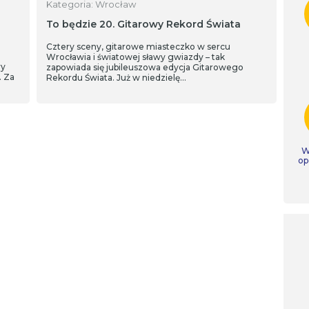
Kategoria: Wrocław
To będzie 20. Gitarowy Rekord Świata
Cztery sceny, gitarowe miasteczko w sercu
Wrocławia i światowej sławy gwiazdy – tak
ry
zapowiada się jubileuszowa edycja Gitarowego
. Za
Rekordu Świata. Już w niedzielę…
W
op