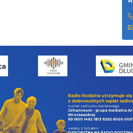
R
Radio Rodzina utrzymuje się
z dobrowolnych wpłat radios
numer rachunku bankowego:
Johanneum - grupa medialna Ar
Wrocławskiej
69 1600 1462 1813 6262 6000 000
wpłaty z tytułem:
DAROWIZNA NA RADIO RODZINA