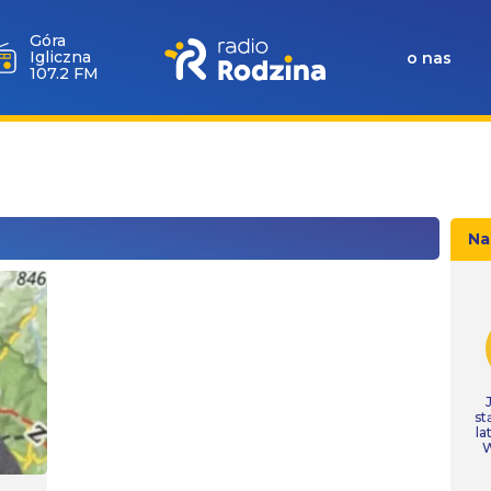
Góra
Igliczna
o nas
107.2 FM
Na
st
la
W