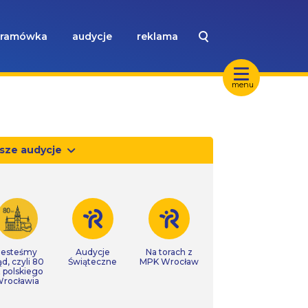
ramówka
audycje
reklama
menu
sze audycje
Jesteśmy
Audycje
Na torach z
ąd, czyli 80
Świąteczne
MPK Wrocław
t polskiego
rocławia