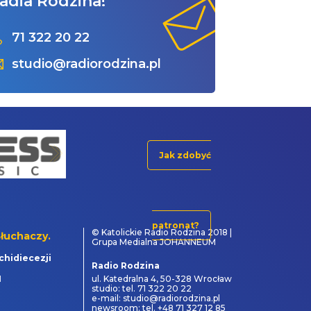
adia Rodzina!
71 322 20 22
studio@radiorodzina.pl
Jak zdobyć
patronat?
© Katolickie Radio Rodzina 2018 |
łuchaczy.
Grupa Medialna JOHANNEUM
chidiecezji
Radio Rodzina
1
ul. Katedralna 4, 50-328 Wrocław
studio: tel. 71 322 20 22
e-mail: studio@radiorodzina.pl
newsroom: tel. +48 71 327 12 85