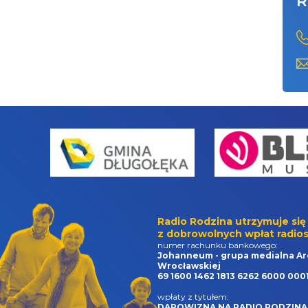
R
Radio Rodzina utrzymuje się
z dobrowolnych wpłat radios
numer rachunku bankowego:
Johanneum - grupa medialna Ar
Wrocławskiej
69 1600 1462 1813 6262 6000 000
wpłaty z tytułem:
DAROWIZNA NA RADIO RODZINA