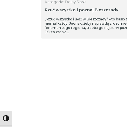
Kategoria: Dolny Śląsk
Rzuć wszystko i poznaj Bieszczady
„Rzuć wszystko i jedź w Bieszczady” – to hasło 
niemal każdy. Jednak, żeby naprawdę zrozumie
fenomen tego regionu, trzeba go najpierw poz
Jak to zrobić…
Toggle High Contrast