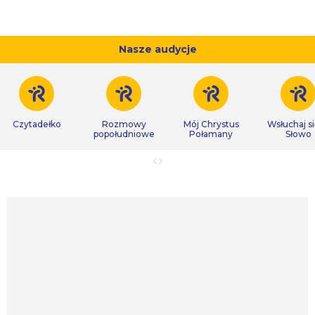
Nasze audycje
Czytadełko
Rozmowy
Mój Chrystus
Wsłuchaj s
popołudniowe
Połamany
Słowo