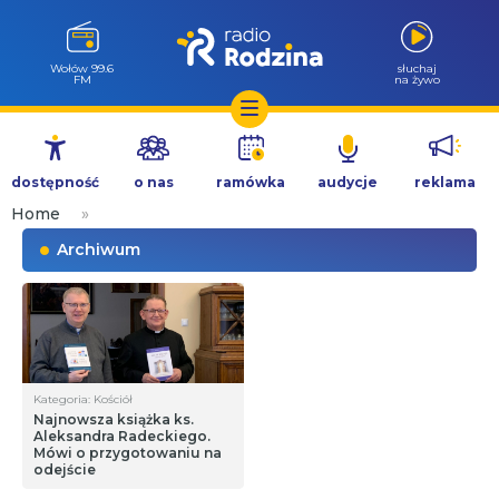
Wołów 99.6
słuchaj
FM
na żywo
Przejdź
do
dostępność
o nas
ramówka
audycje
reklama
treści
Home
»
Archiwum
Kategoria: Kościół
Najnowsza książka ks.
Aleksandra Radeckiego.
Mówi o przygotowaniu na
odejście