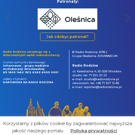
Patronaty:
Jak zdobyć patronat?
Radio Rodzina utrzymuje się z
© Radio Rodzina 2018 |
dobrowolnych wpłat radiosłuchaczy.
Grupa Medialna JOHANNEUM
numer rachunku bankowego:
Radio Rodzina
Johanneum - grupa medialna
Archidiecezji Wrocławskiej
ul. Katedralna 4, 50-328 Wrocław
69 1600 1462 1813 6262 6000 0001
studio: tel. 71 322 20 22
wpłaty z tytułem:
e-mail: studio@radiorodzina.pl
DAROWIZNA NA RADIO RODZINA
newsroom: tel. +48 71 327 12 85
e-mail: reporter@radiorodzina.pl
Korzystamy z plików cookie by zagwarantować najwyższa
jakość naszego portalu
Poliyka prywatności