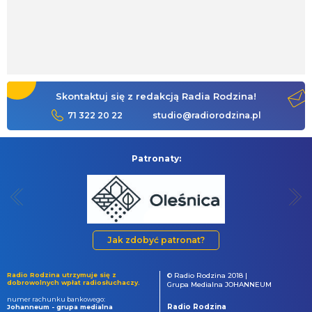
Skontaktuj się z redakcją Radia Rodzina!
71 322 20 22
studio@radiorodzina.pl
Patronaty:
Jak zdobyć patronat?
Radio Rodzina utrzymuje się z
© Radio Rodzina 2018 |
dobrowolnych wpłat radiosłuchaczy.
Grupa Medialna JOHANNEUM
numer rachunku bankowego:
Radio Rodzina
Johanneum - grupa medialna