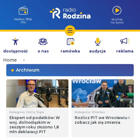
Wołów 99.6
słuchaj
FM
na żywo
Przejdź
do
dostępność
o nas
ramówka
audycje
reklama
treści
Home
»
Archiwum
Kategoria: Dolny Śląsk
Kategoria: Wrocław
Ekspert od podatków: W
Rozlicz PIT we Wrocławiu i
woj. dolnośląskim w
zobacz jak się zmienia
zeszłym roku złożono 1,8
mln deklaracji PIT