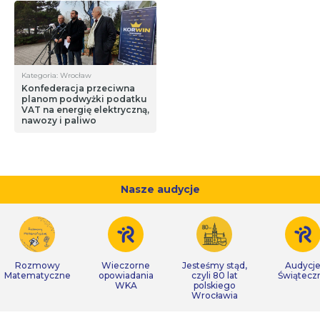
Kategoria: Wrocław
Konfederacja przeciwna
planom podwyżki podatku
VAT na energię elektryczną,
nawozy i paliwo
Nasze audycje
Rozmowy
Wieczorne
Jesteśmy stąd,
Audycj
Matematyczne
opowiadania
czyli 80 lat
Świątecz
WKA
polskiego
Wrocławia