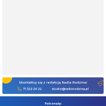
Skontaktuj się z redakcją Radia Rodzina!
71 322 20 22
studio@radiorodzina.pl
Patronaty: