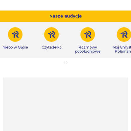
Nasze audycje
Niebo w Gębie
Czytadełko
Rozmowy
Mój Chrys
popołudniowe
Połaman