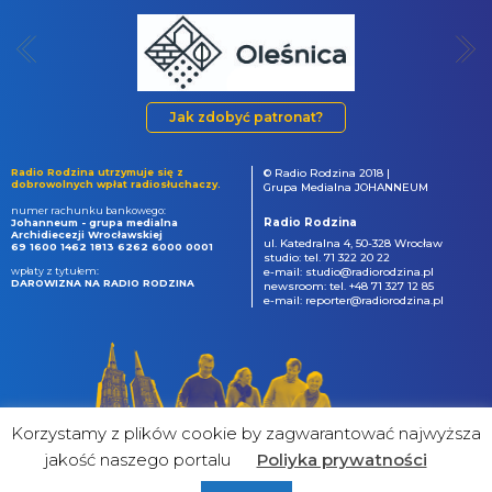
Jak zdobyć patronat?
Radio Rodzina utrzymuje się z
© Radio Rodzina 2018 |
dobrowolnych wpłat radiosłuchaczy.
Grupa Medialna JOHANNEUM
numer rachunku bankowego:
Radio Rodzina
Johanneum - grupa medialna
Archidiecezji Wrocławskiej
ul. Katedralna 4, 50-328 Wrocław
69 1600 1462 1813 6262 6000 0001
studio: tel. 71 322 20 22
wpłaty z tytułem:
e-mail: studio@radiorodzina.pl
DAROWIZNA NA RADIO RODZINA
newsroom: tel. +48 71 327 12 85
e-mail: reporter@radiorodzina.pl
Korzystamy z plików cookie by zagwarantować najwyższa
jakość naszego portalu
Poliyka prywatności