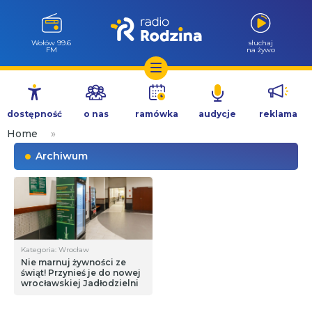
Wołów 99.6
słuchaj
FM
na żywo
Przejdź
do
dostępność
o nas
ramówka
audycje
reklama
treści
Home
»
Archiwum
Kategoria: Wrocław
Nie marnuj żywności ze
świąt! Przynieś je do nowej
wrocławskiej Jadłodzielni