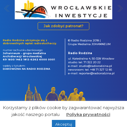
Jak zdobyć patronat?
Radio Rodzina utrzymuje się z
© Radio Rodzina 2018 |
dobrowolnych wpłat radiosłuchaczy.
Grupa Medialna JOHANNEUM
numer rachunku bankowego:
Radio Rodzina
Johanneum - grupa medialna
Archidiecezji Wrocławskiej
ul. Katedralna 4, 50-328 Wrocław
69 1600 1462 1813 6262 6000 0001
studio: tel. 71 322 20 22
wpłaty z tytułem:
e-mail: studio@radiorodzina.pl
DAROWIZNA NA RADIO RODZINA
newsroom: tel. +48 71 327 12 85
e-mail: reporter@radiorodzina.pl
Korzystamy z plików cookie by zagwarantować najwyższa
jakość naszego portalu
Poliyka prywatności
Akceptuj
powered by
&