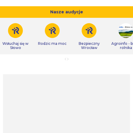
Nasze audycje
Wsłuchaj się w
Rodzic ma moc
Bezpieczny
Agroinfo - b
Słowo
Wrocław
rolnika