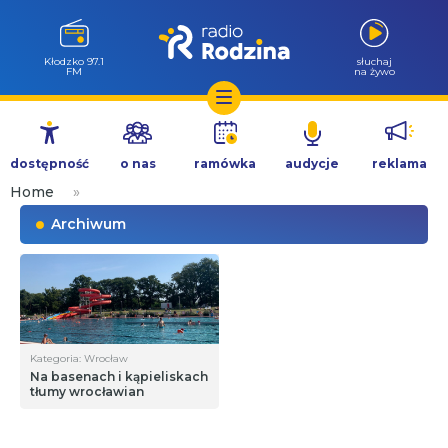
Kłodzko 97.1
słuchaj
FM
na żywo
Przejdź
do
dostępność
o nas
ramówka
audycje
reklama
treści
Home
»
Archiwum
Kategoria: Wrocław
Na basenach i kąpieliskach
tłumy wrocławian