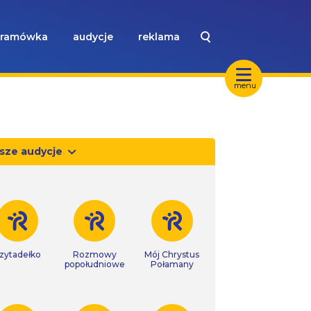
ramówka
audycje
reklama
menu
sze audycje
zytadełko
Rozmowy
Mój Chrystus
popołudniowe
Połamany