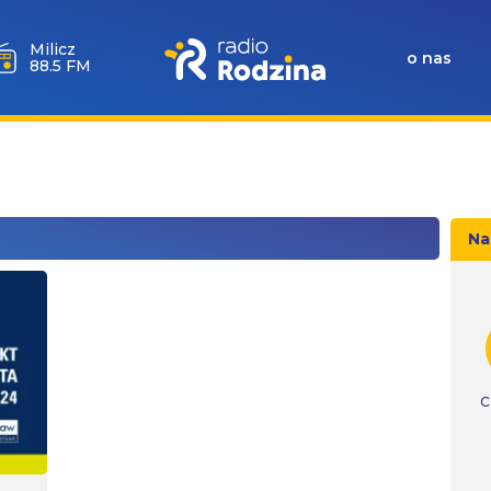
Milicz
o nas
88.5 FM
Na
C