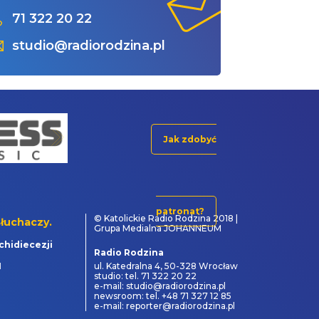
71 322 20 22
studio@radiorodzina.pl
Jak zdobyć
patronat?
© Katolickie Radio Rodzina 2018 |
łuchaczy.
Grupa Medialna JOHANNEUM
chidiecezji
Radio Rodzina
1
ul. Katedralna 4, 50-328 Wrocław
studio: tel. 71 322 20 22
e-mail: studio@radiorodzina.pl
newsroom: tel. +48 71 327 12 85
e-mail: reporter@radiorodzina.pl