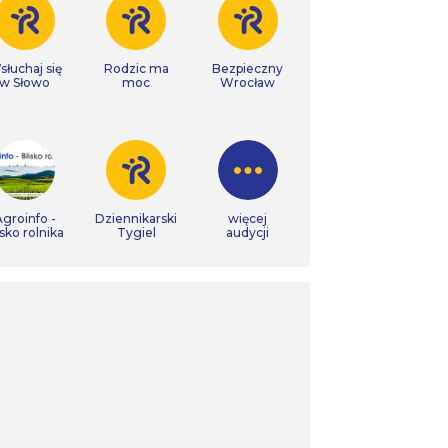
łuchaj się
Rodzic ma
Bezpieczny
w Słowo
moc
Wrocław
groinfo -
Dziennikarski
więcej
isko rolnika
Tygiel
audycji