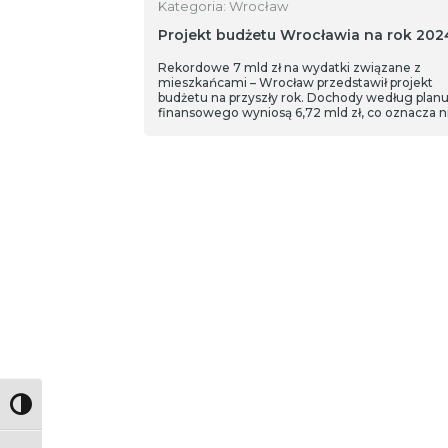
Kategoria: Wrocław
Projekt budżetu Wrocławia na rok 202
Rekordowe 7 mld zł na wydatki związane z
mieszkańcami – Wrocław przedstawił projekt
budżetu na przyszły rok. Dochody według plan
finansowego wyniosą 6,72 mld zł, co oznacza n
niż w ostatnich latach deficyt - w wysokości 315
zł. Wrocław planuje też kolejne ważne inwestyc
Toggle High Contrast