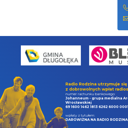
Radio Rodzina utrzymuje się
z dobrowolnych wpłat radios
numer rachunku bankowego:
Johanneum - grupa medialna Ar
Wrocławskiej
69 1600 1462 1813 6262 6000 000
wpłaty z tytułem:
DAROWIZNA NA RADIO RODZINA