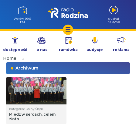
Wołów 99.6
słuchaj
FM
na żywo
Przejdź
do
dostępność
o nas
ramówka
audycje
reklama
treści
Home
»
Archiwum
Kategoria: Dolny Śląsk
Miedź w sercach, celem
złoto