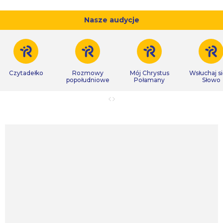
Nasze audycje
Czytadełko
Rozmowy
Mój Chrystus
Wsłuchaj s
popołudniowe
Połamany
Słowo