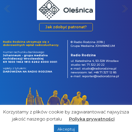
Jak zdobyć patronat?
Radio Rodzina utrzymuje się z
© Radio Rodzina 2018 |
dobrowolnych wpłat radiosłuchaczy.
Grupa Medialna JOHANNEUM
numer rachunku bankowego:
Radio Rodzina
Johanneum - grupa medialna
Archidiecezji Wrocławskiej
ul. Katedralna 4, 50-328 Wrocław
69 1600 1462 1813 6262 6000 0001
studio: tel. 71 322 20 22
wpłaty z tytułem:
e-mail: studio@radiorodzina.pl
DAROWIZNA NA RADIO RODZINA
newsroom: tel. +48 71 327 12 85
e-mail: reporter@radiorodzina.pl
Korzystamy z plików cookie by zagwarantować najwyższa
jakość naszego portalu
Poliyka prywatności
Akceptuj
powered by
&