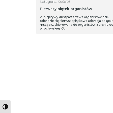
Kategoria: Kościół
Pierwszy piątek organistów
Z inicjatywy duszpasterstwa organistów dziś
odbędzie się pierwszopiątkowa adoracja połącz
mszą św. skierowaną do organistów z archidiec
wrocławskiej. O…
Toggle High Contrast