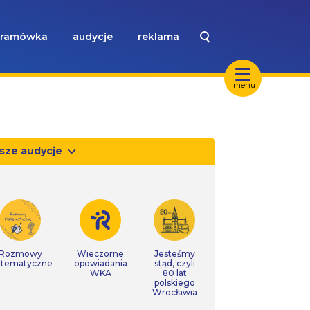
ramówka
audycje
reklama
menu
sze audycje
Rozmowy
Wieczorne
Jesteśmy
tematyczne
opowiadania
stąd, czyli
WKA
80 lat
polskiego
Wrocławia