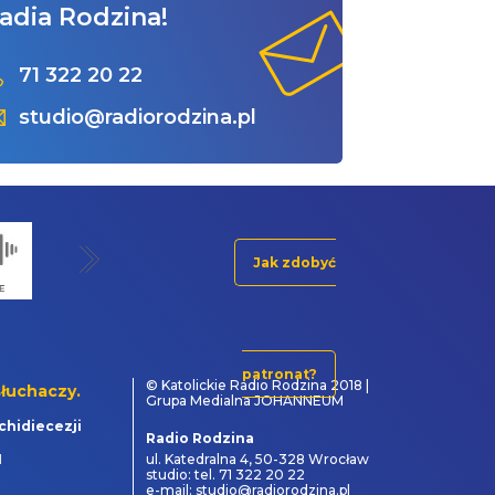
adia Rodzina!
71 322 20 22
studio@radiorodzina.pl
Jak zdobyć
patronat?
© Katolickie Radio Rodzina 2018 |
łuchaczy.
Grupa Medialna JOHANNEUM
chidiecezji
Radio Rodzina
1
ul. Katedralna 4, 50-328 Wrocław
studio: tel. 71 322 20 22
e-mail: studio@radiorodzina.pl