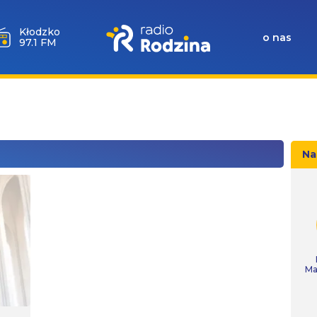
Kłodzko
o nas
97.1 FM
Na
Ma