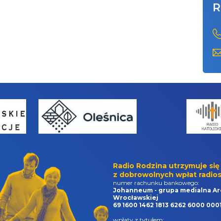
R
Radio Rodzina utrzymuje się
z dobrowolnych wpłat radios
numer rachunku bankowego:
Johanneum - grupa medialna Ar
Wrocławskiej
69 1600 1462 1813 6262 6000 000
wpłaty z tytułem: