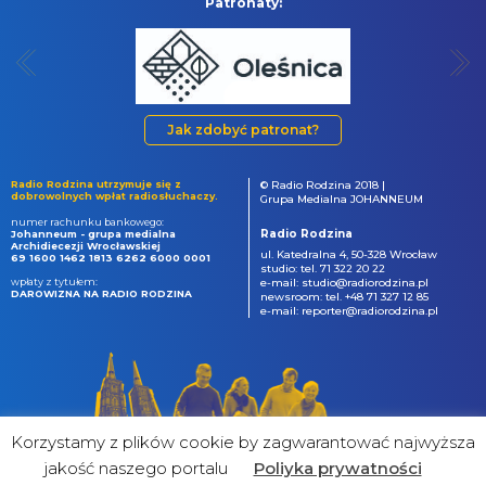
Patronaty:
Jak zdobyć patronat?
Radio Rodzina utrzymuje się z
© Radio Rodzina 2018 |
dobrowolnych wpłat radiosłuchaczy.
Grupa Medialna JOHANNEUM
numer rachunku bankowego:
Radio Rodzina
Johanneum - grupa medialna
Archidiecezji Wrocławskiej
ul. Katedralna 4, 50-328 Wrocław
69 1600 1462 1813 6262 6000 0001
studio: tel. 71 322 20 22
wpłaty z tytułem:
e-mail: studio@radiorodzina.pl
DAROWIZNA NA RADIO RODZINA
newsroom: tel. +48 71 327 12 85
e-mail: reporter@radiorodzina.pl
Korzystamy z plików cookie by zagwarantować najwyższa
jakość naszego portalu
Poliyka prywatności