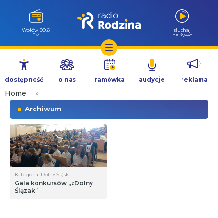
Milicz 88.5
słuchaj
FM
na żywo
Przejdź
do
dostępność
o nas
ramówka
audycje
reklama
treści
Home
»
Archiwum
Kategoria: Dolny Śląsk
Gala konkursów „zDolny
Ślązak”