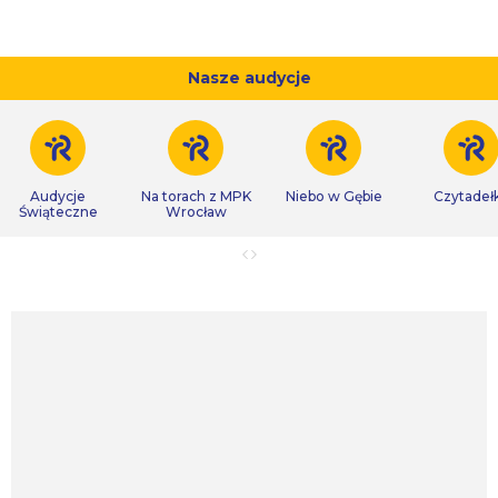
Nasze audycje
Audycje
Na torach z MPK
Niebo w Gębie
Czytadeł
Świąteczne
Wrocław