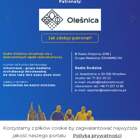
Patronaty:
Jak zdobyć patronat?
Radio Rodzina utrzymuje się z
© Radio Rodzina 2018 |
dobrowolnych wpłat radiosłuchaczy.
Grupa Medialna JOHANNEUM
numer rachunku bankowego:
Radio Rodzina
Johanneum - grupa medialna
Archidiecezji Wrocławskiej
ul. Katedralna 4, 50-328 Wrocław
69 1600 1462 1813 6262 6000 0001
studio: tel. 71 322 20 22
wpłaty z tytułem:
e-mail: studio@radiorodzina.pl
DAROWIZNA NA RADIO RODZINA
newsroom: tel. +48 71 327 12 85
e-mail: reporter@radiorodzina.pl
Korzystamy z plików cookie by zagwarantować najwyższa
jakość naszego portalu
Poliyka prywatności