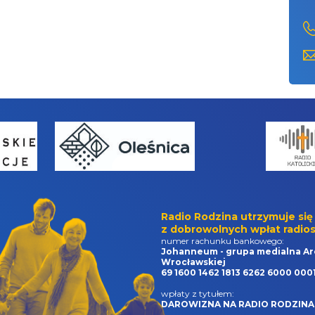
Radio Rodzina utrzymuje się
z dobrowolnych wpłat radios
numer rachunku bankowego:
Johanneum - grupa medialna Ar
Wrocławskiej
69 1600 1462 1813 6262 6000 000
wpłaty z tytułem:
DAROWIZNA NA RADIO RODZINA