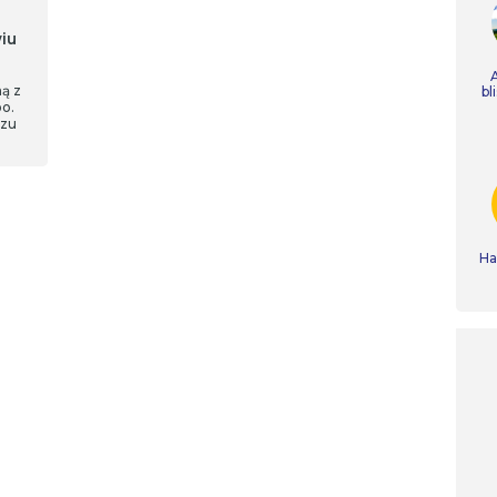
iu
ną z
bl
oo.
szu
Ha