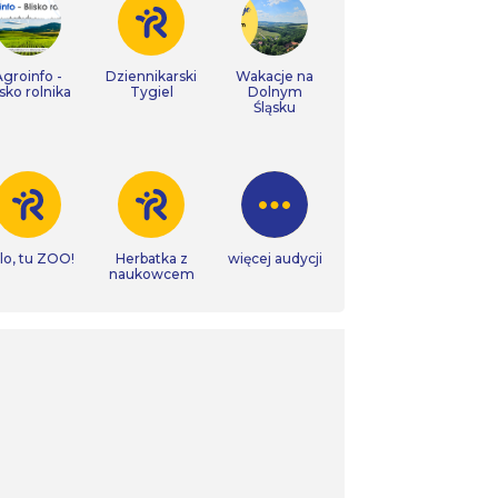
Agroinfo -
Dziennikarski
Wakacje na
isko rolnika
Tygiel
Dolnym
Śląsku
lo, tu ZOO!
Herbatka z
więcej audycji
naukowcem