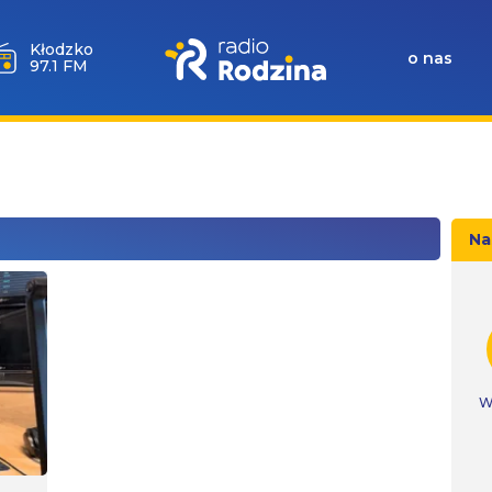
Kłodzko
o nas
97.1 FM
Na
W