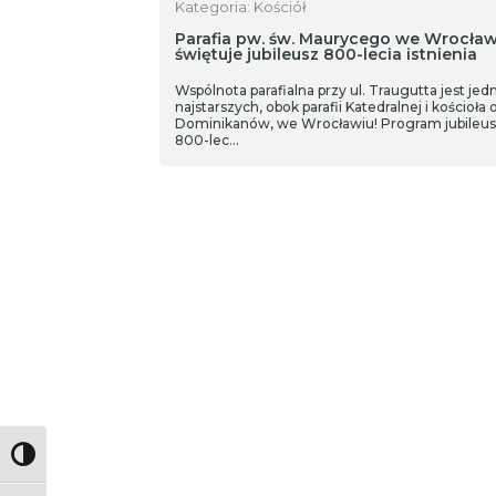
Kategoria: Kościół
Parafia pw. św. Maurycego we Wrocław
świętuje jubileusz 800-lecia istnienia
Wspólnota parafialna przy ul. Traugutta jest jed
najstarszych, obok parafii Katedralnej i kościoła 
Dominikanów, we Wrocławiu! Program jubileu
800-lec…
Toggle High Contrast