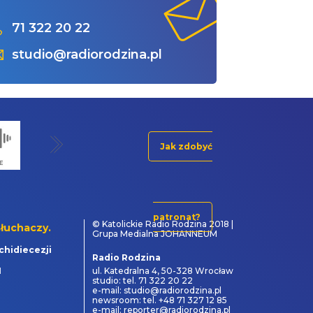
71 322 20 22
studio@radiorodzina.pl
Jak zdobyć
patronat?
© Katolickie Radio Rodzina 2018 |
łuchaczy.
Grupa Medialna JOHANNEUM
chidiecezji
Radio Rodzina
1
ul. Katedralna 4, 50-328 Wrocław
studio: tel. 71 322 20 22
e-mail: studio@radiorodzina.pl
newsroom: tel. +48 71 327 12 85
e-mail: reporter@radiorodzina.pl