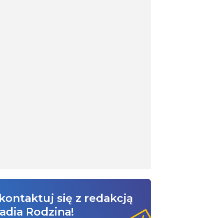
kontaktuj się z redakcją
adia Rodzina!