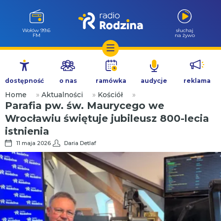
Wołów 99.6
słuchaj
FM
na żywo
Przejdź
do
dostępność
o nas
ramówka
audycje
reklama
treści
Home
»
Aktualności
»
Kościół
»
Parafia pw. św. Maurycego we
Wrocławiu świętuje jubileusz 800-lecia
istnienia
11 maja 2026
Daria Detlaf