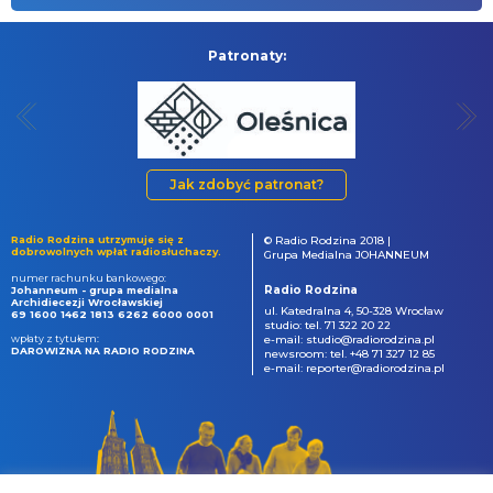
Patronaty:
Jak zdobyć patronat?
Radio Rodzina utrzymuje się z
© Radio Rodzina 2018 |
dobrowolnych wpłat radiosłuchaczy.
Grupa Medialna JOHANNEUM
numer rachunku bankowego:
Radio Rodzina
Johanneum - grupa medialna
Archidiecezji Wrocławskiej
ul. Katedralna 4, 50-328 Wrocław
69 1600 1462 1813 6262 6000 0001
studio: tel. 71 322 20 22
wpłaty z tytułem:
e-mail: studio@radiorodzina.pl
DAROWIZNA NA RADIO RODZINA
newsroom: tel. +48 71 327 12 85
e-mail: reporter@radiorodzina.pl