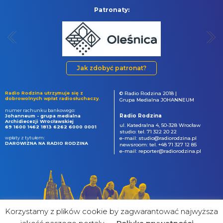
Patronaty:
Jak zdobyć patronat?
Radio Rodzina utrzymuje się z
© Radio Rodzina 2018 |
dobrowolnych wpłat radiosłuchaczy.
Grupa Medialna JOHANNEUM
numer rachunku bankowego:
Radio Rodzina
Johanneum - grupa medialna
Archidiecezji Wrocławskiej
ul. Katedralna 4, 50-328 Wrocław
69 1600 1462 1813 6262 6000 0001
studio: tel. 71 322 20 22
wpłaty z tytułem:
e-mail: studio@radiorodzina.pl
DAROWIZNA NA RADIO RODZINA
newsroom: tel. +48 71 327 12 85
e-mail: reporter@radiorodzina.pl
Korzystamy z plików cookie by zagwarantować najwyższa