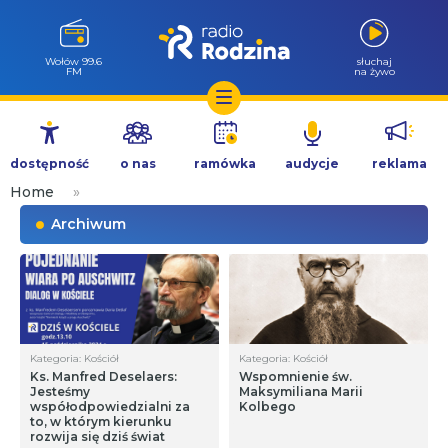
Wołów 99.6
słuchaj
FM
na żywo
Przejdź
do
dostępność
o nas
ramówka
audycje
reklama
treści
Home
»
Archiwum
Kategoria: Kościół
Kategoria: Kościół
Ks. Manfred Deselaers:
Wspomnienie św.
Jesteśmy
Maksymiliana Marii
współodpowiedzialni za
Kolbego
to, w którym kierunku
rozwija się dziś świat