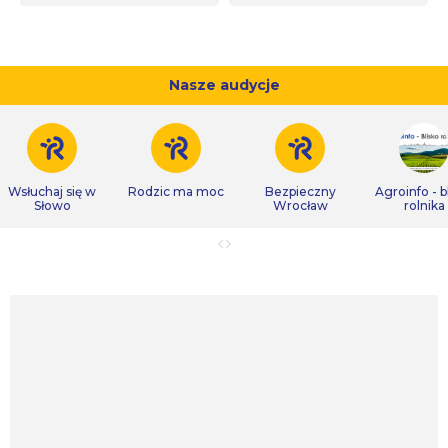
Nasze audycje
Wsłuchaj się w
Rodzic ma moc
Bezpieczny
Agroinfo - b
Słowo
Wrocław
rolnika