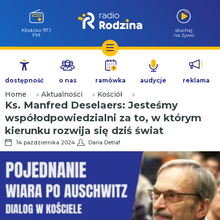
Kłodzko 97.1
słuchaj
FM
na żywo
Przejdź
do
dostępność
o nas
ramówka
audycje
reklama
treści
Home
»
Aktualności
»
Kościół
»
Ks. Manfred Deselaers: Jesteśmy
współodpowiedzialni za to, w którym
kierunku rozwija się dziś świat
14 października 2024
Daria Detlaf