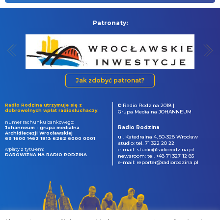
Patronaty:
Jak zdobyć patronat?
Radio Rodzina utrzymuje się z
© Radio Rodzina 2018 |
dobrowolnych wpłat radiosłuchaczy.
Grupa Medialna JOHANNEUM
numer rachunku bankowego:
Radio Rodzina
Johanneum - grupa medialna
Archidiecezji Wrocławskiej
ul. Katedralna 4, 50-328 Wrocław
69 1600 1462 1813 6262 6000 0001
studio: tel. 71 322 20 22
wpłaty z tytułem:
e-mail: studio@radiorodzina.pl
DAROWIZNA NA RADIO RODZINA
newsroom: tel. +48 71 327 12 85
e-mail: reporter@radiorodzina.pl