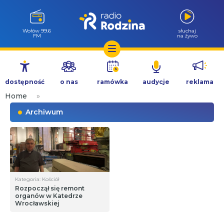
Wołów 99.6
słuchaj
FM
na żywo
Przejdź
do
dostępność
o nas
ramówka
audycje
reklama
treści
Home
»
Archiwum
Kategoria: Kościół
Rozpoczął się remont
organów w Katedrze
Wrocławskiej