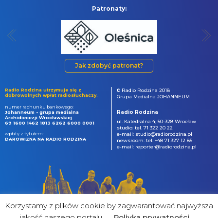
Patronaty:
Jak zdobyć patronat?
Radio Rodzina utrzymuje się z
© Radio Rodzina 2018 |
dobrowolnych wpłat radiosłuchaczy.
Grupa Medialna JOHANNEUM
numer rachunku bankowego:
Radio Rodzina
Johanneum - grupa medialna
Archidiecezji Wrocławskiej
ul. Katedralna 4, 50-328 Wrocław
69 1600 1462 1813 6262 6000 0001
studio: tel. 71 322 20 22
wpłaty z tytułem:
e-mail: studio@radiorodzina.pl
DAROWIZNA NA RADIO RODZINA
newsroom: tel. +48 71 327 12 85
e-mail: reporter@radiorodzina.pl
Korzystamy z plików cookie by zagwarantować najwyższa
jakość naszego portalu
Poliyka prywatności