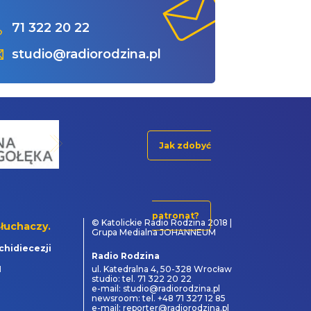
71 322 20 22
studio@radiorodzina.pl
Jak zdobyć
patronat?
© Katolickie Radio Rodzina 2018 |
łuchaczy.
Grupa Medialna JOHANNEUM
chidiecezji
Radio Rodzina
1
ul. Katedralna 4, 50-328 Wrocław
studio: tel. 71 322 20 22
e-mail: studio@radiorodzina.pl
newsroom: tel. +48 71 327 12 85
e-mail: reporter@radiorodzina.pl