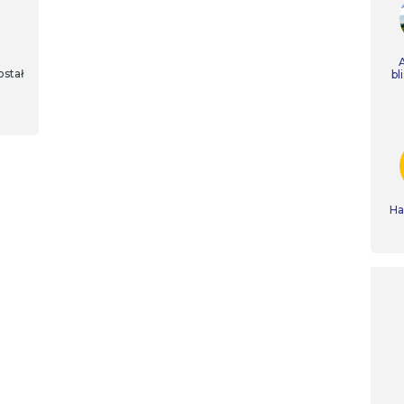
ostał
bl
Ha