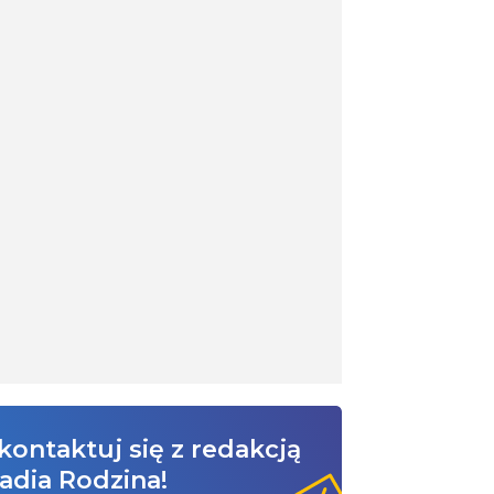
kontaktuj się z redakcją
adia Rodzina!