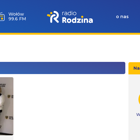
Wołów
o nas
99.6 FM
Na
W