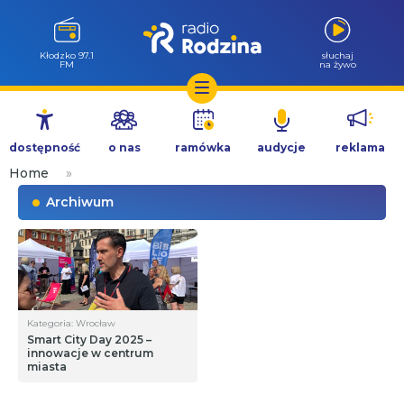
Kłodzko 97.1
słuchaj
FM
na żywo
Przejdź
do
dostępność
o nas
ramówka
audycje
reklama
treści
Home
»
Archiwum
Kategoria: Wrocław
Smart City Day 2025 –
innowacje w centrum
miasta