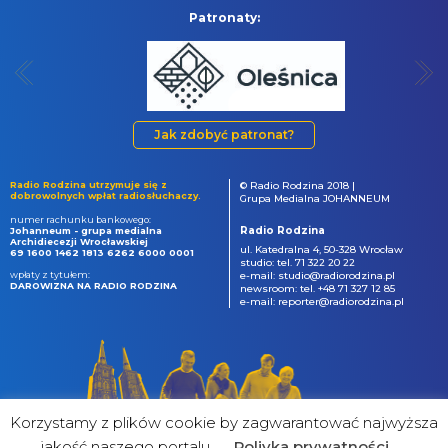
Patronaty:
Jak zdobyć patronat?
Radio Rodzina utrzymuje się z
© Radio Rodzina 2018 |
dobrowolnych wpłat radiosłuchaczy.
Grupa Medialna JOHANNEUM
numer rachunku bankowego:
Radio Rodzina
Johanneum - grupa medialna
Archidiecezji Wrocławskiej
ul. Katedralna 4, 50-328 Wrocław
69 1600 1462 1813 6262 6000 0001
studio: tel. 71 322 20 22
wpłaty z tytułem:
e-mail: studio@radiorodzina.pl
DAROWIZNA NA RADIO RODZINA
newsroom: tel. +48 71 327 12 85
e-mail: reporter@radiorodzina.pl
Korzystamy z plików cookie by zagwarantować najwyższa
jakość naszego portalu
Poliyka prywatności