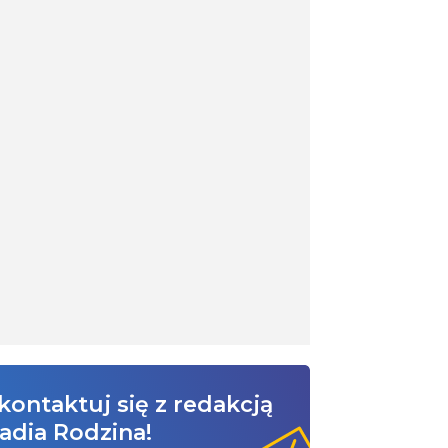
kontaktuj się z redakcją
adia Rodzina!