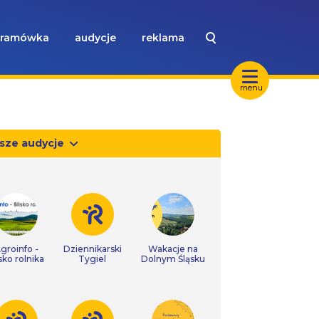
ramówka
audycje
reklama
menu
sze audycje
groinfo -
Dziennikarski
Wakacje na
isko rolnika
Tygiel
Dolnym Śląsku