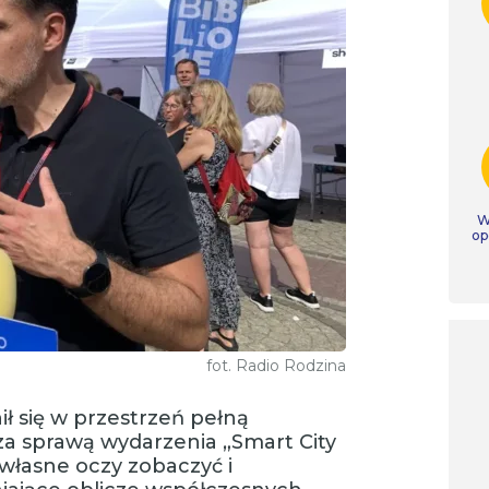
W
op
fot. Radio Rodzina
ł się w przestrzeń pełną
za sprawą wydarzenia „Smart City
własne oczy zobaczyć i