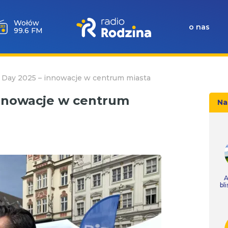
Wołów
o nas
99.6 FM
y Day 2025 – innowacje w centrum miasta
innowacje w centrum
Na
A
bl