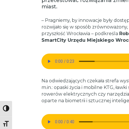
przetestować rozwiązania zmien
miast.
– Pragniemy, by innowacje były dostęp
rozwijało się w sposób zrównoważony, 
przyszłość Wrocławia – podkreśla
Rob
SmartCity Urzędu Miejskiego Wroc
Na odwiedzających czekała strefa wys
m.in.: opaski życia i mobilne KTG, ławki
rowerów elektrycznych czy narzędzi
oparte na biometrii i sztucznej intelige
Toggle High Contrast
Toggle Font size