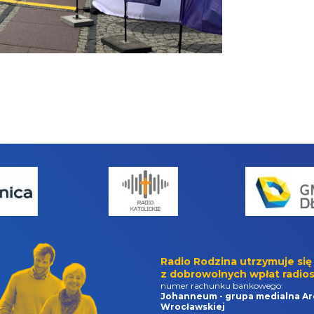
Radio Rodzina utrzymuje się
z dobrowolnych wpłat radios
numer rachunku bankowego:
Johanneum - grupa medialna Ar
Wrocławskiej