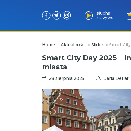
słuchaj
na żywo
Przejdź
Home
»
Aktualności
»
Slider
»
Smart Cit
do
treści
Smart City Day 2025 – 
miasta
28 sierpnia 2025
Daria Detlaf