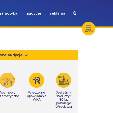
ramówka
audycje
reklama
menu
sze audycje
Rozmowy
Wieczorne
Jesteśmy
tematyczne
opowiadania
stąd, czyli
WKA
80 lat
polskiego
Wrocławia