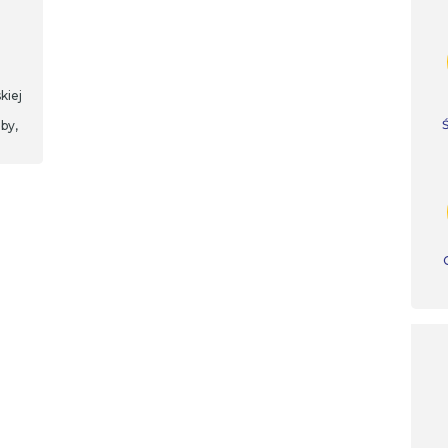
kiej
by,