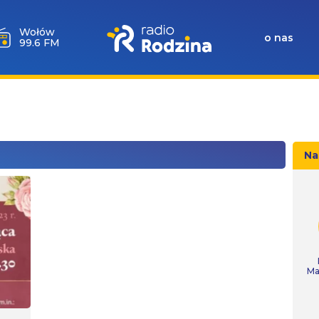
Wołów
o nas
99.6 FM
Na
Ma