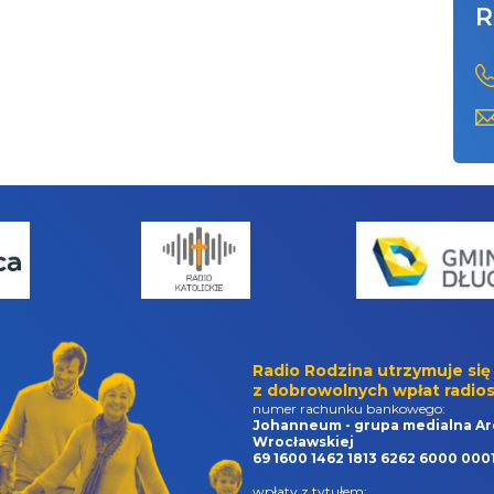
R
Radio Rodzina utrzymuje się
z dobrowolnych wpłat radios
numer rachunku bankowego:
Johanneum - grupa medialna Ar
Wrocławskiej
69 1600 1462 1813 6262 6000 000
wpłaty z tytułem: