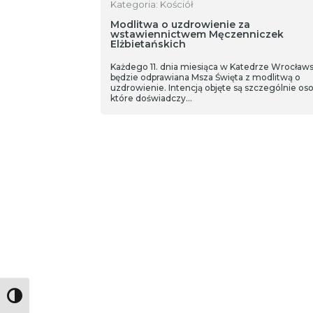
Kategoria: Kościół
Modlitwa o uzdrowienie za
wstawiennictwem Męczenniczek
Elżbietańskich
Każdego 11. dnia miesiąca w Katedrze Wrocławs
będzie odprawiana Msza Święta z modlitwą o
uzdrowienie. Intencją objęte są szczególnie oso
które doświadczy…
Toggle High Contrast