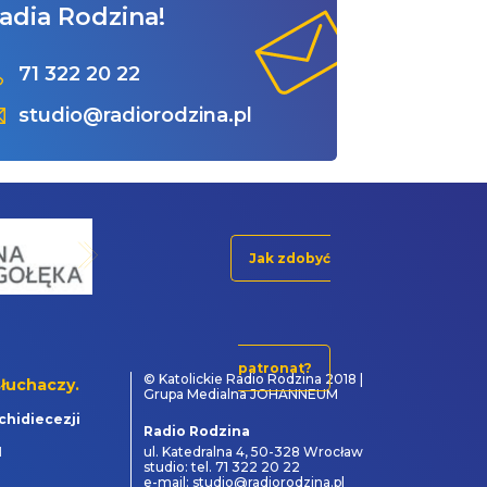
adia Rodzina!
71 322 20 22
studio@radiorodzina.pl
Jak zdobyć
patronat?
© Katolickie Radio Rodzina 2018 |
łuchaczy.
Grupa Medialna JOHANNEUM
chidiecezji
Radio Rodzina
1
ul. Katedralna 4, 50-328 Wrocław
studio: tel. 71 322 20 22
e-mail: studio@radiorodzina.pl