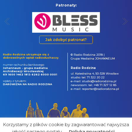
Patronaty:
Jak zdobyć patronat?
Radio Rodzina utrzymuje się z
© Radio Rodzina 2018 |
dobrowolnych wpłat radiosłuchaczy.
Grupa Medialna JOHANNEUM
numer rachunku bankowego:
Radio Rodzina
Johanneum - grupa medialna
Archidiecezji Wrocławskiej
ul. Katedralna 4, 50-328 Wrocław
69 1600 1462 1813 6262 6000 0001
studio: tel. 71 322 20 22
wpłaty z tytułem:
e-mail: studio@radiorodzina.pl
DAROWIZNA NA RADIO RODZINA
newsroom: tel. +48 71 327 12 85
e-mail: reporter@radiorodzina.pl
Korzystamy z plików cookie by zagwarantować najwyższa
jakość naszego portalu
Poliyka prywatności