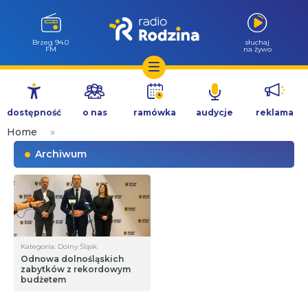
Góra 90.7 FM
słuchaj
na żywo
Przejdź
do
dostępność
o nas
ramówka
audycje
reklama
treści
Home
»
Archiwum
Kategoria: Dolny Śląsk
Odnowa dolnośląskich
zabytków z rekordowym
budżetem