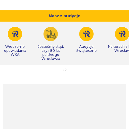
Nasze audycje
Wieczorne
Jesteśmy stąd,
Audycje
Na torach z
opowiadania
czyli 80 lat
Świąteczne
Wrocła
WKA
polskiego
Wrocławia