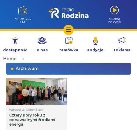
Milicz 88.5
słuchaj
FM
na żywo
Przejdź
do
dostępność
o nas
ramówka
audycje
reklama
treści
Home
»
Archiwum
Kategoria: Dolny Śląsk
Cztery pory roku z
odnawialnymi źródłami
energii