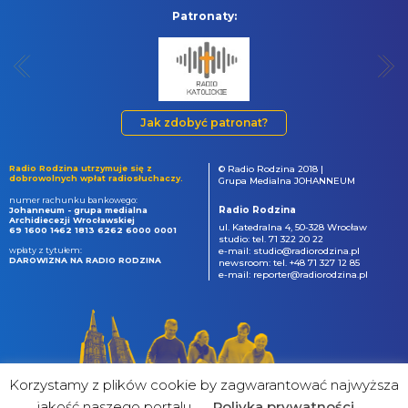
Patronaty:
Jak zdobyć patronat?
Radio Rodzina utrzymuje się z
© Radio Rodzina 2018 |
dobrowolnych wpłat radiosłuchaczy.
Grupa Medialna JOHANNEUM
numer rachunku bankowego:
Radio Rodzina
Johanneum - grupa medialna
Archidiecezji Wrocławskiej
ul. Katedralna 4, 50-328 Wrocław
69 1600 1462 1813 6262 6000 0001
studio: tel. 71 322 20 22
wpłaty z tytułem:
e-mail: studio@radiorodzina.pl
DAROWIZNA NA RADIO RODZINA
newsroom: tel. +48 71 327 12 85
e-mail: reporter@radiorodzina.pl
Korzystamy z plików cookie by zagwarantować najwyższa
jakość naszego portalu
Poliyka prywatności