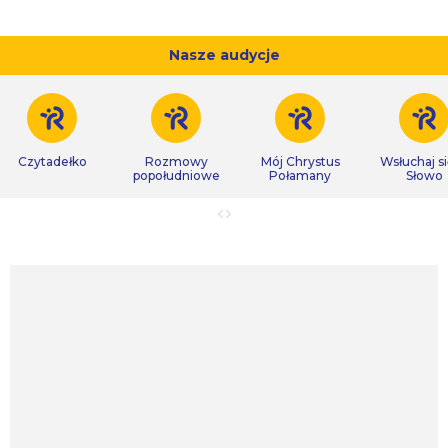
Nasze audycje
Czytadełko
Rozmowy
Mój Chrystus
Wsłuchaj s
popołudniowe
Połamany
Słowo