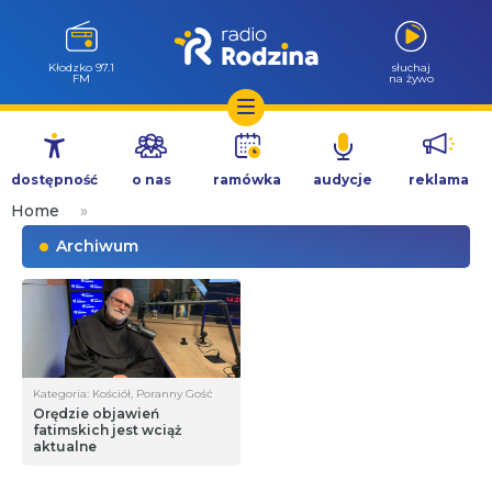
Wołów 99.6
słuchaj
FM
na żywo
Przejdź
do
dostępność
o nas
ramówka
audycje
reklama
treści
Home
»
Archiwum
Kategoria: Kościół, Poranny Gość
Orędzie objawień
fatimskich jest wciąż
aktualne