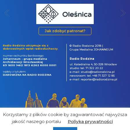
Jak zdobyć patronat?
Radio Rodzina utrzymuje się z
© Radio Rodzina 2018 |
dobrowolnych wpłat radiosłuchaczy.
Grupa Medialna JOHANNEUM
numer rachunku bankowego:
Radio Rodzina
Johanneum - grupa medialna
Archidiecezji Wrocławskiej
ul. Katedralna 4, 50-328 Wrocław
69 1600 1462 1813 6262 6000 0001
studio: tel. 71 322 20 22
wpłaty z tytułem:
e-mail: studio@radiorodzina.pl
DAROWIZNA NA RADIO RODZINA
newsroom: tel. +48 71 327 12 85
e-mail: reporter@radiorodzina.pl
Korzystamy z plików cookie by zagwarantować najwyższa
jakość naszego portalu
Poliyka prywatności