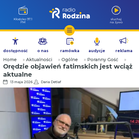
Wołów 99.6
słuchaj
FM
na żywo
Przejdź
do
dostępność
o nas
ramówka
audycje
reklama
treści
Home
»
Aktualności
»
Ogólne
»
Poranny Gość
»
Orędzie objawień fatimskich jest wciąż
aktualne
13 maja 2026
Daria Detlaf