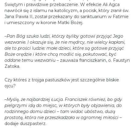
Świętym i prawdziwe przebaczenie. W efekcie Ali Agca
nawrócił się z islamu na katolicyzm, a pocisk, który zranił św.
Jana Pawła II, został przekazany do sanktuarium w Fatimie
i umieszczony w koronie Matki Bożej.
–
Pan Bóg szuka ludzi, którzy byliby gotowi przyjąć Jego
wezwanie. I okazuje się, że nie mędrcy, nie wielcy kapłani,
ale to prości ludzie: małe dzieci, które są gotowe przyjąć
Boże orędzie i które chcą modlić się, pokutować, być
oddane temu wezwaniu
– zauważa franciszkanin, o. Faustyn
Zatoka.
Czy któreś z trojga pastuszków jest szczególnie bliskie
ojcu?
–
Myślę, że najbardziej Łucja. Franciszek również, bo gdy
pielgrzymi idą do miejsc, w których były objawienia, do
rodzinnego domu dzieci – tam widać ubóstwo, dużą
prostotę, która nie przeszkadzała w ogromnej miłości
–
dodaje duszpasterz.