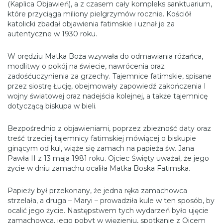
(Kaplica Objawień), a z czasem cały kompleks sanktuarium,
które przyciąga miliony pielgrzymów rocznie. Kościół
katolicki zbadał objawienia fatimskie i uznał je za
autentyczne w 1930 roku.
W orędziu Matka Boża wzywała do odmawiania różańca,
modlitwy o pokój na świecie, nawrócenia oraz
zadośćuczynienia za grzechy. Tajemnice fatimskie, spisane
przez siostrę Łucję, obejmowały zapowiedź zakończenia I
wojny światowej oraz nadejścia kolejnej, a także tajemnicę
dotyczącą biskupa w bieli.
Bezpośrednio z objawieniami, poprzez zbieżność daty oraz
treść trzeciej tajemnicy fatimskiej mówiącej o biskupie
ginącym od kul, wiąże się zamach na papieża św. Jana
Pawła II z 13 maja 1981 roku. Ojciec Święty uważał, że jego
życie w dniu zamachu ocaliła Matka Boska Fatimska.
Papieży był przekonany, że jedna ręka zamachowca
strzelała, a druga – Maryi – prowadziła kule w ten sposób, by
ocalić jego życie. Następstwem tych wydarzeń było ujęcie
zamachowca, jego pobyt w więzieniu, spotkanie z Ojcem