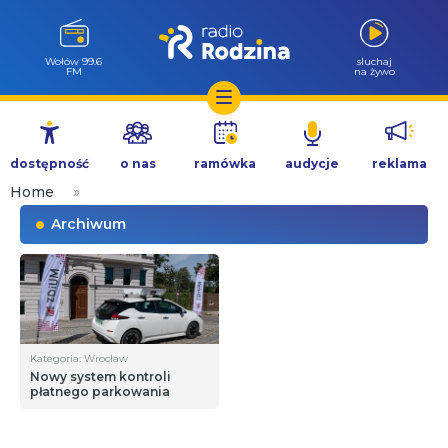
Wołów 99.6
słuchaj
FM
na żywo
Przejdź
do
dostępność
o nas
ramówka
audycje
reklama
treści
Home
»
Archiwum
Kategoria: Wrocław
Nowy system kontroli
płatnego parkowania