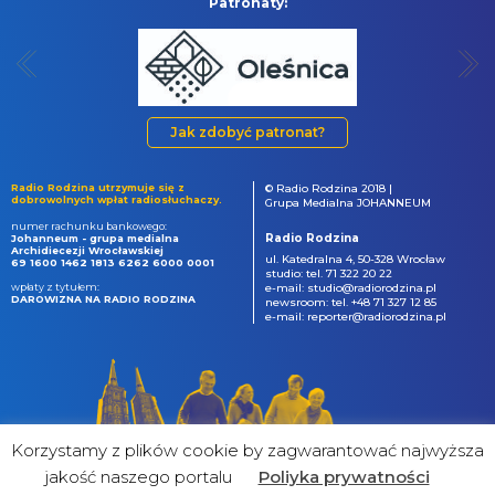
Patronaty:
Jak zdobyć patronat?
Radio Rodzina utrzymuje się z
© Radio Rodzina 2018 |
dobrowolnych wpłat radiosłuchaczy.
Grupa Medialna JOHANNEUM
numer rachunku bankowego:
Radio Rodzina
Johanneum - grupa medialna
Archidiecezji Wrocławskiej
ul. Katedralna 4, 50-328 Wrocław
69 1600 1462 1813 6262 6000 0001
studio: tel. 71 322 20 22
wpłaty z tytułem:
e-mail: studio@radiorodzina.pl
DAROWIZNA NA RADIO RODZINA
newsroom: tel. +48 71 327 12 85
e-mail: reporter@radiorodzina.pl
Korzystamy z plików cookie by zagwarantować najwyższa
jakość naszego portalu
Poliyka prywatności