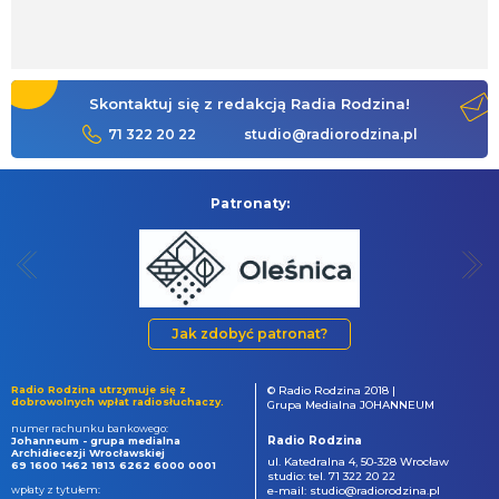
Skontaktuj się z redakcją Radia Rodzina!
71 322 20 22
studio@radiorodzina.pl
Patronaty:
Jak zdobyć patronat?
Radio Rodzina utrzymuje się z
© Radio Rodzina 2018 |
dobrowolnych wpłat radiosłuchaczy.
Grupa Medialna JOHANNEUM
numer rachunku bankowego:
Radio Rodzina
Johanneum - grupa medialna
Archidiecezji Wrocławskiej
ul. Katedralna 4, 50-328 Wrocław
69 1600 1462 1813 6262 6000 0001
studio: tel. 71 322 20 22
wpłaty z tytułem:
e-mail: studio@radiorodzina.pl