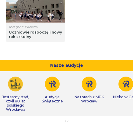
Kategoria: Wrocław
Uczniowie rozpoczęli nowy
rok szkolny
Nasze audycje
Jesteśmy stąd,
Audycje
Na torach z MPK
Niebo w Gę
czyli 80 lat
Świąteczne
Wrocław
polskiego
Wrocławia