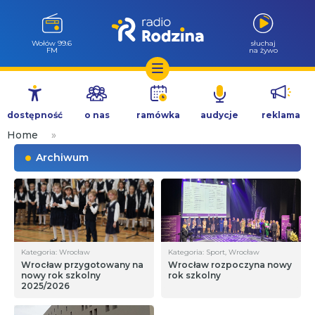
Wołów 99.6
słuchaj
FM
na żywo
Przejdź
do
dostępność
o nas
ramówka
audycje
reklama
treści
Home
»
Archiwum
Kategoria: Wrocław
Kategoria: Sport, Wrocław
Wrocław przygotowany na
Wrocław rozpoczyna nowy
nowy rok szkolny
rok szkolny
2025/2026