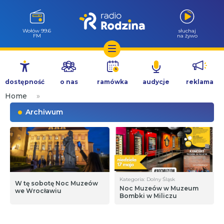
Wołów 99.6
słuchaj
FM
na żywo
Przejdź
do
dostępność
o nas
ramówka
audycje
reklama
treści
Home
»
Archiwum
Kategoria: Dolny Śląsk
W tę sobotę Noc Muzeów
Noc Muzeów w Muzeum
we Wrocławiu
Bombki w Miliczu