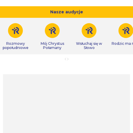
Nasze audycje
Rozmowy
Mój Chrystus
Wsłuchaj się w
Rodzic ma
popołudniowe
Połamany
Słowo