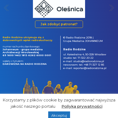
Jak zdobyć patronat?
Radio Rodzina utrzymuje się z
© Radio Rodzina 2018 |
dobrowolnych wpłat radiosłuchaczy.
Grupa Medialna JOHANNEUM
numer rachunku bankowego:
Radio Rodzina
Johanneum - grupa medialna
Archidiecezji Wrocławskiej
ul. Katedralna 4, 50-328 Wrocław
69 1600 1462 1813 6262 6000 0001
studio: tel. 71 322 20 22
wpłaty z tytułem:
e-mail: studio@radiorodzina.pl
DAROWIZNA NA RADIO RODZINA
newsroom: tel. +48 71 327 12 85
e-mail: reporter@radiorodzina.pl
Korzystamy z plików cookie by zagwarantować najwyższa
jakość naszego portalu
Poliyka prywatności
Akceptuj
powered by
&