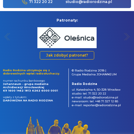
71 322 20 22
studio@radiorodzina.pl
Patronaty:
Jak zdobyć patronat?
Radio Rodzina utrzymuje się z
© Radio Rodzina 2018 |
dobrowolnych wpłat radiosłuchaczy.
Grupa Medialna JOHANNEUM
numer rachunku bankowego:
Radio Rodzina
Johanneum - grupa medialna
Archidiecezji Wrocławskiej
ul. Katedralna 4, 50-328 Wrocław
69 1600 1462 1813 6262 6000 0001
studio: tel. 71 322 20 22
wpłaty z tytułem:
e-mail: studio@radiorodzina.pl
DAROWIZNA NA RADIO RODZINA
newsroom: tel. +48 71 327 12 85
e-mail: reporter@radiorodzina.pl