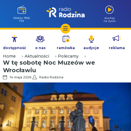
Wołów 99.6
słuchaj
FM
na żywo
Przejdź
do
dostępność
o nas
ramówka
audycje
reklama
treści
Home
»
Aktualności
»
Polecamy
»
W tę sobotę Noc Muzeów we
Wrocławiu
14 maja 2026
Radio Rodzina