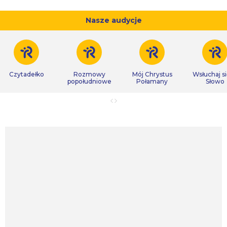
Nasze audycje
Czytadełko
Rozmowy
Mój Chrystus
Wsłuchaj s
popołudniowe
Połamany
Słowo