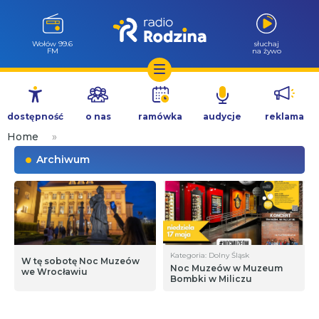
Wołów 99.6
słuchaj
FM
na żywo
Przejdź
do
dostępność
o nas
ramówka
audycje
reklama
treści
Home
»
Archiwum
Kategoria: Dolny Śląsk
W tę sobotę Noc Muzeów
Noc Muzeów w Muzeum
we Wrocławiu
Bombki w Miliczu