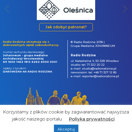
Jak zdobyć patronat?
Radio Rodzina utrzymuje się z
© Radio Rodzina 2018 |
dobrowolnych wpłat radiosłuchaczy.
Grupa Medialna JOHANNEUM
numer rachunku bankowego:
Radio Rodzina
Johanneum - grupa medialna
Archidiecezji Wrocławskiej
ul. Katedralna 4, 50-328 Wrocław
69 1600 1462 1813 6262 6000 0001
studio: tel. 71 322 20 22
wpłaty z tytułem:
e-mail: studio@radiorodzina.pl
DAROWIZNA NA RADIO RODZINA
newsroom: tel. +48 71 327 12 85
e-mail: reporter@radiorodzina.pl
Korzystamy z plików cookie by zagwarantować najwyższa
jakość naszego portalu
Poliyka prywatności
Akceptuj
powered by
&