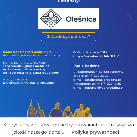
Patronaty:
Jak zdobyć patronat?
Radio Rodzina utrzymuje się z
© Radio Rodzina 2018 |
dobrowolnych wpłat radiosłuchaczy.
Grupa Medialna JOHANNEUM
numer rachunku bankowego:
Radio Rodzina
Johanneum - grupa medialna
Archidiecezji Wrocławskiej
ul. Katedralna 4, 50-328 Wrocław
69 1600 1462 1813 6262 6000 0001
studio: tel. 71 322 20 22
wpłaty z tytułem:
e-mail: studio@radiorodzina.pl
DAROWIZNA NA RADIO RODZINA
newsroom: tel. +48 71 327 12 85
e-mail: reporter@radiorodzina.pl
Korzystamy z plików cookie by zagwarantować najwyższa
jakość naszego portalu
Poliyka prywatności