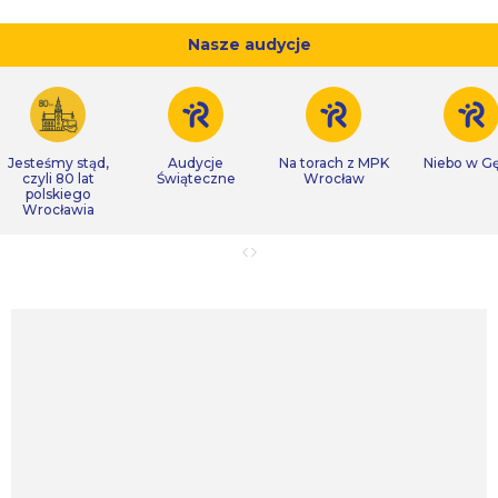
Nasze audycje
Jesteśmy stąd,
Audycje
Na torach z MPK
Niebo w Gę
czyli 80 lat
Świąteczne
Wrocław
polskiego
Wrocławia