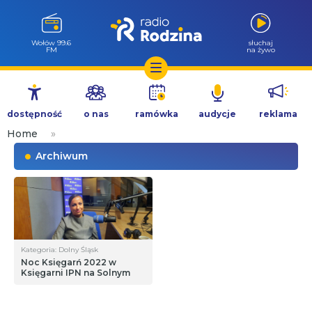
Wołów 99.6
słuchaj
FM
na żywo
Przejdź
do
dostępność
o nas
ramówka
audycje
reklama
treści
Home
»
Archiwum
Kategoria: Dolny Śląsk
Noc Księgarń 2022 w
Księgarni IPN na Solnym