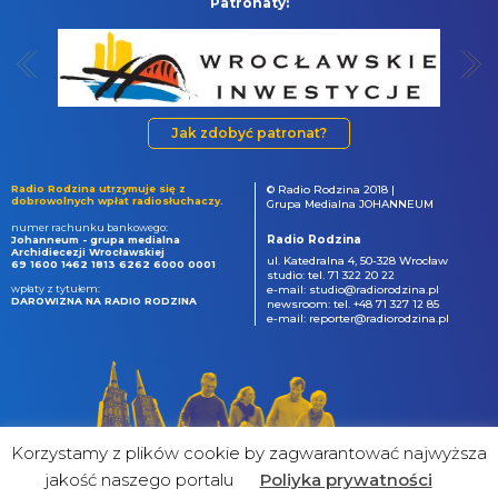
Patronaty:
Jak zdobyć patronat?
Radio Rodzina utrzymuje się z
© Radio Rodzina 2018 |
dobrowolnych wpłat radiosłuchaczy.
Grupa Medialna JOHANNEUM
numer rachunku bankowego:
Radio Rodzina
Johanneum - grupa medialna
Archidiecezji Wrocławskiej
ul. Katedralna 4, 50-328 Wrocław
69 1600 1462 1813 6262 6000 0001
studio: tel. 71 322 20 22
wpłaty z tytułem:
e-mail: studio@radiorodzina.pl
DAROWIZNA NA RADIO RODZINA
newsroom: tel. +48 71 327 12 85
e-mail: reporter@radiorodzina.pl
Korzystamy z plików cookie by zagwarantować najwyższa
jakość naszego portalu
Poliyka prywatności