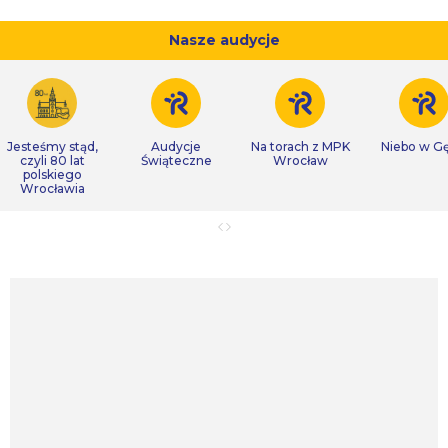
Nasze audycje
Jesteśmy stąd,
Audycje
Na torach z MPK
Niebo w Gę
czyli 80 lat
Świąteczne
Wrocław
polskiego
Wrocławia