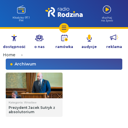
Kłodzko 97.1
słuchaj
FM
na żywo
Przejdź
do
dostępność
o nas
ramówka
audycje
reklama
treści
Home
»
Archiwum
Kategoria: Wrocław
Prezydent Jacek Sutryk z
absolutorium