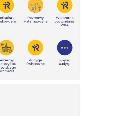
erbatka z
Rozmowy
Wieczorne
aukowcem
Matematyczne
opowiadania
WKA
Jesteśmy
Audycje
więcej
ąd, czyli 80
Świąteczne
audycji
t polskiego
rocławia