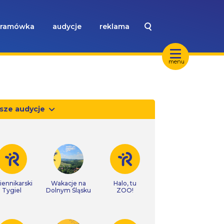
ramówka
audycje
reklama
menu
sze audycje
iennikarski
Wakacje na
Halo, tu
Tygiel
Dolnym Śląsku
ZOO!