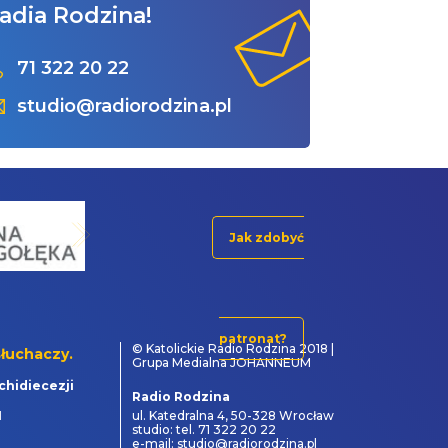
adia Rodzina!
71 322 20 22
studio@radiorodzina.pl
Jak zdobyć
patronat?
© Katolickie Radio Rodzina 2018 |
łuchaczy.
Grupa Medialna JOHANNEUM
chidiecezji
Radio Rodzina
1
ul. Katedralna 4, 50-328 Wrocław
studio: tel. 71 322 20 22
e-mail: studio@radiorodzina.pl