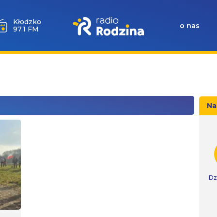
Wołów
o nas
99.6 FM
Na
Dz