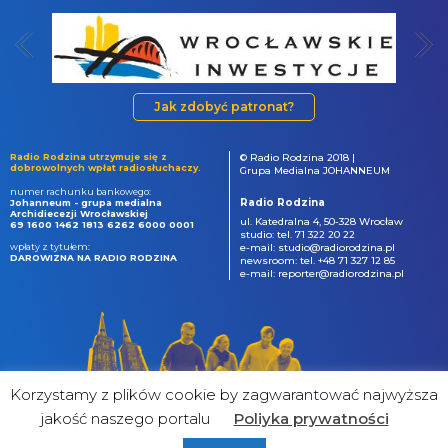
Jak zdobyć patronat?
Radio Rodzina utrzymuje się z
© Radio Rodzina 2018 |
dobrowolnych wpłat radiosłuchaczy.
Grupa Medialna JOHANNEUM
numer rachunku bankowego:
Radio Rodzina
Johanneum - grupa medialna
Archidiecezji Wrocławskiej
ul. Katedralna 4, 50-328 Wrocław
69 1600 1462 1813 6262 6000 0001
studio: tel. 71 322 20 22
wpłaty z tytułem:
e-mail: studio@radiorodzina.pl
DAROWIZNA NA RADIO RODZINA
newsroom: tel. +48 71 327 12 85
e-mail: reporter@radiorodzina.pl
Korzystamy z plików cookie by zagwarantować najwyższa
jakość naszego portalu
Poliyka prywatności