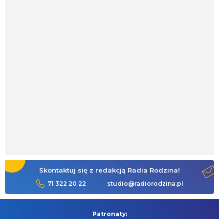
Skontaktuj się z redakcją Radia Rodzina!
71 322 20 22
studio@radiorodzina.pl
Patronaty: