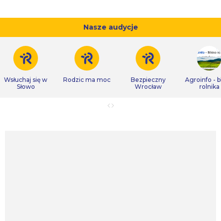
Nasze audycje
Wsłuchaj się w
Rodzic ma moc
Bezpieczny
Agroinfo - b
Słowo
Wrocław
rolnika