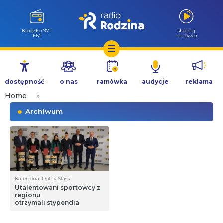
Kłodzko 97.1
słuchaj
FM
na żywo
Przejdź
do
dostępność
o nas
ramówka
audycje
reklama
treści
Home
»
Archiwum
Kategoria: Dolny Śląsk
Utalentowani sportowcy z
regionu
otrzymali stypendia