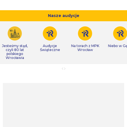
Nasze audycje
Jesteśmy stąd,
Audycje
Na torach z MPK
Niebo w Gę
czyli 80 lat
Świąteczne
Wrocław
polskiego
Wrocławia