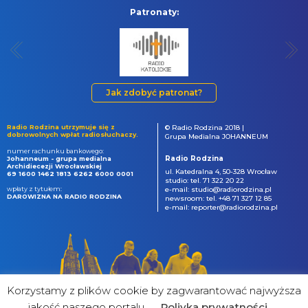
Patronaty:
Jak zdobyć patronat?
Radio Rodzina utrzymuje się z
© Radio Rodzina 2018 |
dobrowolnych wpłat radiosłuchaczy.
Grupa Medialna JOHANNEUM
numer rachunku bankowego:
Radio Rodzina
Johanneum - grupa medialna
Archidiecezji Wrocławskiej
ul. Katedralna 4, 50-328 Wrocław
69 1600 1462 1813 6262 6000 0001
studio: tel. 71 322 20 22
wpłaty z tytułem:
e-mail: studio@radiorodzina.pl
DAROWIZNA NA RADIO RODZINA
newsroom: tel. +48 71 327 12 85
e-mail: reporter@radiorodzina.pl
Korzystamy z plików cookie by zagwarantować najwyższa
jakość naszego portalu
Poliyka prywatności