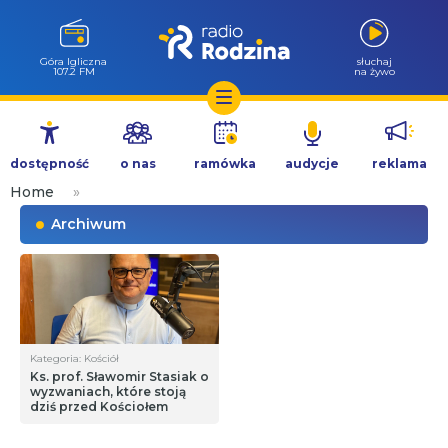
Góra Igliczna
słuchaj
107.2 FM
na żywo
Przejdź
do
dostępność
o nas
ramówka
audycje
reklama
treści
Home
»
Archiwum
Kategoria: Kościół
Ks. prof. Sławomir Stasiak o
wyzwaniach, które stoją
dziś przed Kościołem