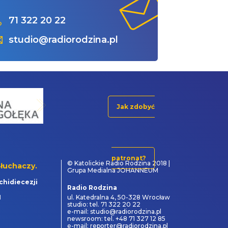
71 322 20 22
studio@radiorodzina.pl
Jak zdobyć
patronat?
© Katolickie Radio Rodzina 2018 |
łuchaczy.
Grupa Medialna JOHANNEUM
chidiecezji
Radio Rodzina
1
ul. Katedralna 4, 50-328 Wrocław
studio: tel. 71 322 20 22
e-mail: studio@radiorodzina.pl
newsroom: tel. +48 71 327 12 85
e-mail: reporter@radiorodzina.pl