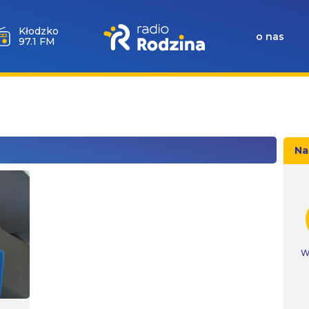
Wołów
o nas
99.6 FM
Na
W