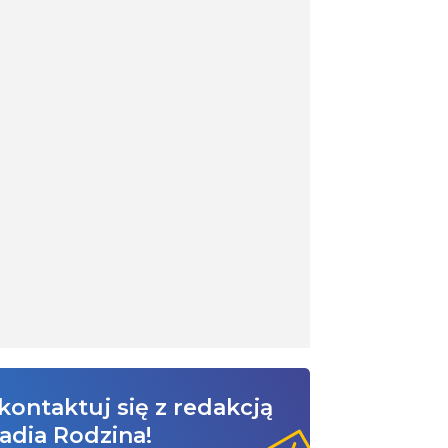
kontaktuj się z redakcją
adia Rodzina!