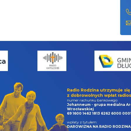
Radio Rodzina utrzymuje się
z dobrowolnych wpłat radios
numer rachunku bankowego:
Johanneum - grupa medialna Ar
Wrocławskiej
69 1600 1462 1813 6262 6000 000
wpłaty z tytułem:
DAROWIZNA NA RADIO RODZINA