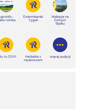
Agroinfo -
Dziennikarski
Wakacje na
isko rolnika
Tygiel
Dolnym
Śląsku
lo, tu ZOO!
Herbatka z
więcej audycji
naukowcem