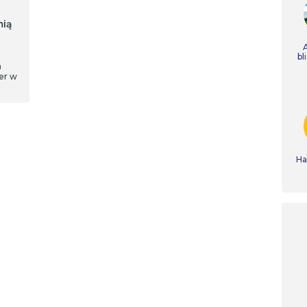
mią
bl
m
er w
Ha