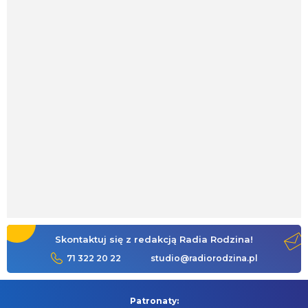
Skontaktuj się z redakcją Radia Rodzina!
71 322 20 22
studio@radiorodzina.pl
Patronaty: