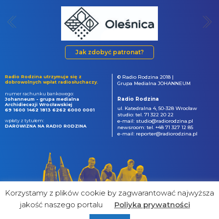
Jak zdobyć patronat?
Radio Rodzina utrzymuje się z
© Radio Rodzina 2018 |
dobrowolnych wpłat radiosłuchaczy.
Grupa Medialna JOHANNEUM
numer rachunku bankowego:
Radio Rodzina
Johanneum - grupa medialna
Archidiecezji Wrocławskiej
ul. Katedralna 4, 50-328 Wrocław
69 1600 1462 1813 6262 6000 0001
studio: tel. 71 322 20 22
wpłaty z tytułem:
e-mail: studio@radiorodzina.pl
DAROWIZNA NA RADIO RODZINA
newsroom: tel. +48 71 327 12 85
e-mail: reporter@radiorodzina.pl
Korzystamy z plików cookie by zagwarantować najwyższa
jakość naszego portalu
Poliyka prywatności