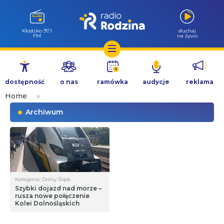
Wołów 99.6
słuchaj
FM
na żywo
Przejdź
do
dostępność
o nas
ramówka
audycje
reklama
treści
Home
»
Archiwum
Kategoria: Dolny Śląsk
Szybki dojazd nad morze –
rusza nowe połączenie
Kolei Dolnośląskich