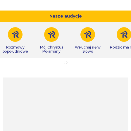
Nasze audycje
Rozmowy
Mój Chrystus
Wsłuchaj się w
Rodzic ma
popołudniowe
Połamany
Słowo