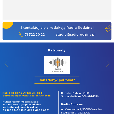
Skontaktuj się z redakcją Radia Rodzina!
71 322 20 22
studio@radiorodzina.pl
Patronaty:
Jak zdobyć patronat?
Radio Rodzina utrzymuje się z
© Radio Rodzina 2018 |
dobrowolnych wpłat radiosłuchaczy.
Grupa Medialna JOHANNEUM
numer rachunku bankowego:
Radio Rodzina
Johanneum - grupa medialna
Archidiecezji Wrocławskiej
ul. Katedralna 4, 50-328 Wrocław
69 1600 1462 1813 6262 6000 0001
studio: tel. 71 322 20 22