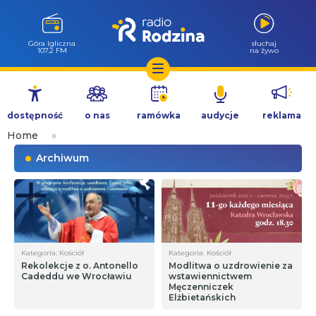
Góra Igliczna
słuchaj
107.2 FM
na żywo
Przejdź
do
dostępność
o nas
ramówka
audycje
reklama
treści
Home
»
Archiwum
Kategoria: Kościół
Kategoria: Kościół
Rekolekcje z o. Antonello
Modlitwa o uzdrowienie za
Cadeddu we Wrocławiu
wstawiennictwem
Męczenniczek
Elżbietańskich