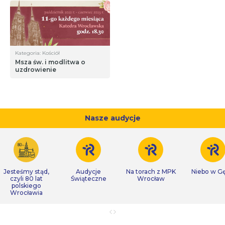
Kategoria: Kościół
Msza św. i modlitwa o
uzdrowienie
Nasze audycje
Jesteśmy stąd,
Audycje
Na torach z MPK
Niebo w Gę
czyli 80 lat
Świąteczne
Wrocław
polskiego
Wrocławia