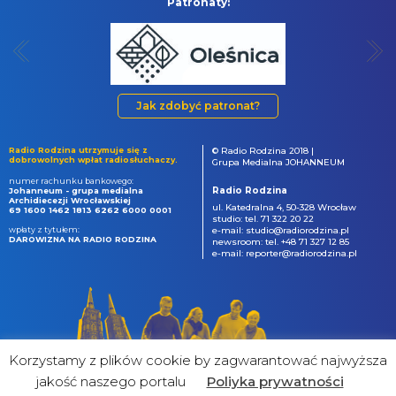
Patronaty:
Jak zdobyć patronat?
Radio Rodzina utrzymuje się z
© Radio Rodzina 2018 |
dobrowolnych wpłat radiosłuchaczy.
Grupa Medialna JOHANNEUM
numer rachunku bankowego:
Radio Rodzina
Johanneum - grupa medialna
Archidiecezji Wrocławskiej
ul. Katedralna 4, 50-328 Wrocław
69 1600 1462 1813 6262 6000 0001
studio: tel. 71 322 20 22
wpłaty z tytułem:
e-mail: studio@radiorodzina.pl
DAROWIZNA NA RADIO RODZINA
newsroom: tel. +48 71 327 12 85
e-mail: reporter@radiorodzina.pl
Korzystamy z plików cookie by zagwarantować najwyższa
jakość naszego portalu
Poliyka prywatności