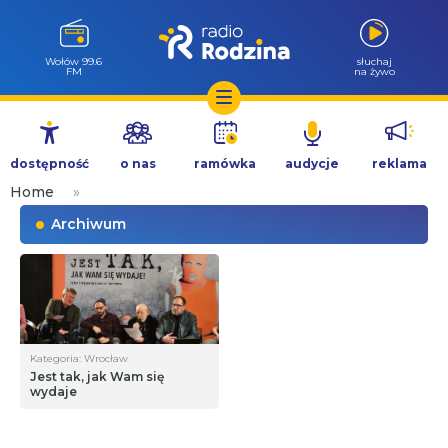
Wołów 99.6
słuchaj
FM
na żywo
Przejdź
do
dostępność
o nas
ramówka
audycje
reklama
treści
Home
»
Archiwum
Kategoria: Wrocław
Jest tak, jak Wam się
wydaje