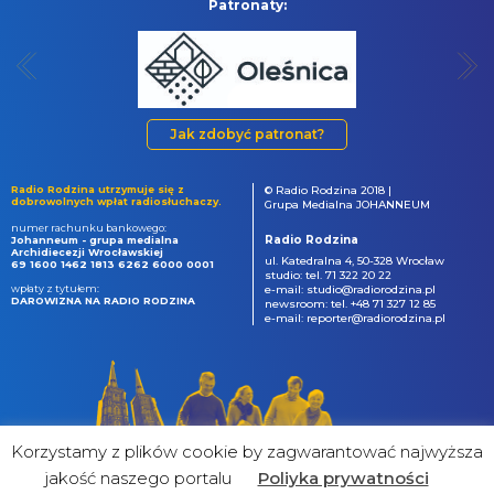
Patronaty:
Jak zdobyć patronat?
Radio Rodzina utrzymuje się z
© Radio Rodzina 2018 |
dobrowolnych wpłat radiosłuchaczy.
Grupa Medialna JOHANNEUM
numer rachunku bankowego:
Radio Rodzina
Johanneum - grupa medialna
Archidiecezji Wrocławskiej
ul. Katedralna 4, 50-328 Wrocław
69 1600 1462 1813 6262 6000 0001
studio: tel. 71 322 20 22
wpłaty z tytułem:
e-mail: studio@radiorodzina.pl
DAROWIZNA NA RADIO RODZINA
newsroom: tel. +48 71 327 12 85
e-mail: reporter@radiorodzina.pl
Korzystamy z plików cookie by zagwarantować najwyższa
jakość naszego portalu
Poliyka prywatności