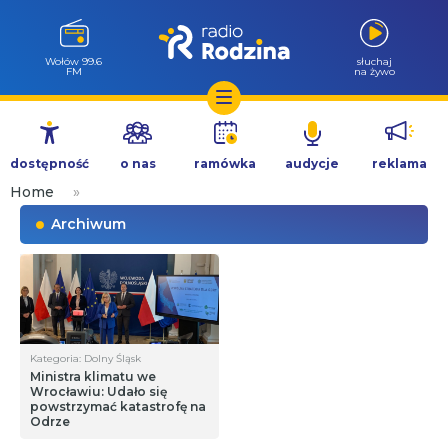
Wołów 99.6
słuchaj
FM
na żywo
Przejdź
do
dostępność
o nas
ramówka
audycje
reklama
treści
Home
»
Archiwum
Kategoria: Dolny Śląsk
Ministra klimatu we
Wrocławiu: Udało się
powstrzymać katastrofę na
Odrze