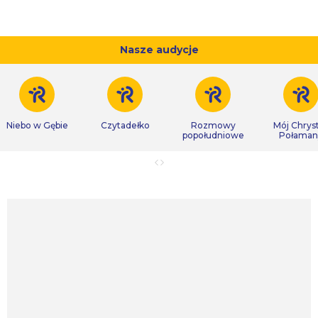
Nasze audycje
Niebo w Gębie
Czytadełko
Rozmowy
Mój Chrys
popołudniowe
Połaman