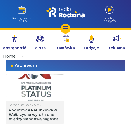
Góra Igliczna
słuchaj
107.2 FM
na żywo
Przejdź
do
dostępność
o nas
ramówka
audycje
reklama
treści
Home
»
Archiwum
Kategoria: Dolny Śląsk
Pogotowie Ratunkowe w
Wałbrzychu wyróżnione
międzynarodową nagrodą