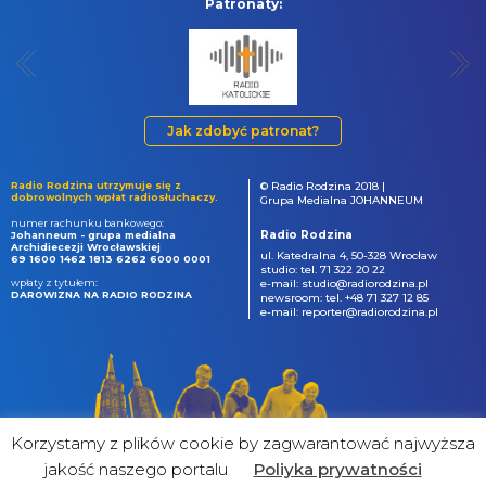
Patronaty:
Jak zdobyć patronat?
Radio Rodzina utrzymuje się z
© Radio Rodzina 2018 |
dobrowolnych wpłat radiosłuchaczy.
Grupa Medialna JOHANNEUM
numer rachunku bankowego:
Radio Rodzina
Johanneum - grupa medialna
Archidiecezji Wrocławskiej
ul. Katedralna 4, 50-328 Wrocław
69 1600 1462 1813 6262 6000 0001
studio: tel. 71 322 20 22
wpłaty z tytułem:
e-mail: studio@radiorodzina.pl
DAROWIZNA NA RADIO RODZINA
newsroom: tel. +48 71 327 12 85
e-mail: reporter@radiorodzina.pl
Korzystamy z plików cookie by zagwarantować najwyższa
jakość naszego portalu
Poliyka prywatności