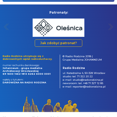
Patronaty:
Jak zdobyć patronat?
Radio Rodzina utrzymuje się z
© Radio Rodzina 2018 |
dobrowolnych wpłat radiosłuchaczy.
Grupa Medialna JOHANNEUM
numer rachunku bankowego:
Radio Rodzina
Johanneum - grupa medialna
Archidiecezji Wrocławskiej
ul. Katedralna 4, 50-328 Wrocław
69 1600 1462 1813 6262 6000 0001
studio: tel. 71 322 20 22
wpłaty z tytułem:
e-mail: studio@radiorodzina.pl
DAROWIZNA NA RADIO RODZINA
newsroom: tel. +48 71 327 12 85
e-mail: reporter@radiorodzina.pl