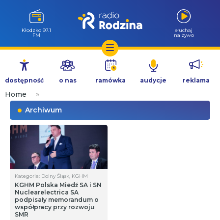
Wołów 99.6
słuchaj
FM
na żywo
Przejdź
do
dostępność
o nas
ramówka
audycje
reklama
treści
Home
»
Archiwum
Kategoria: Dolny Śląsk, KGHM
KGHM Polska Miedź SA i SN
Nuclearelectrica SA
podpisały memorandum o
współpracy przy rozwoju
SMR