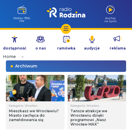
Wołów 99.6
słuchaj
FM
na żywo
Przejdź
do
dostępność
o nas
ramówka
audycje
reklama
treści
Home
»
Archiwum
Kategoria: Wrocław
Kategoria: Wrocław
Mieszkasz we Wrocławiu?
Tańsze atrakcje we
Miasto zachęca do
Wrocławiu dzięki
zameldowania się
programowi „Nasz
Wrocław MAX”