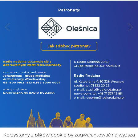
Patronaty:
Jak zdobyć patronat?
Radio Rodzina utrzymuje się z
© Radio Rodzina 2018 |
dobrowolnych wpłat radiosłuchaczy.
Grupa Medialna JOHANNEUM
numer rachunku bankowego:
Radio Rodzina
Johanneum - grupa medialna
Archidiecezji Wrocławskiej
ul. Katedralna 4, 50-328 Wrocław
69 1600 1462 1813 6262 6000 0001
studio: tel. 71 322 20 22
wpłaty z tytułem:
e-mail: studio@radiorodzina.pl
DAROWIZNA NA RADIO RODZINA
newsroom: tel. +48 71 327 12 85
e-mail: reporter@radiorodzina.pl
Korzystamy z plików cookie by zagwarantować najwyższa