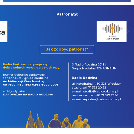
Patronaty:
Jak zdobyć patronat?
Radio Rodzina utrzymuje się z
© Radio Rodzina 2018 |
dobrowolnych wpłat radiosłuchaczy.
Grupa Medialna JOHANNEUM
numer rachunku bankowego:
Radio Rodzina
Johanneum - grupa medialna
Archidiecezji Wrocławskiej
ul. Katedralna 4, 50-328 Wrocław
69 1600 1462 1813 6262 6000 0001
studio: tel. 71 322 20 22
wpłaty z tytułem:
e-mail: studio@radiorodzina.pl
DAROWIZNA NA RADIO RODZINA
newsroom: tel. +48 71 327 12 85
e-mail: reporter@radiorodzina.pl