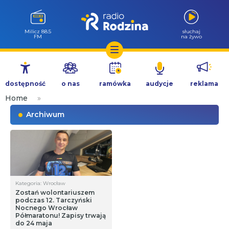
Milicz 88.5
słuchaj
FM
na żywo
Przejdź
do
dostępność
o nas
ramówka
audycje
reklama
treści
Home
»
Archiwum
Kategoria: Wrocław
Zostań wolontariuszem
podczas 12. Tarczyński
Nocnego Wrocław
Półmaratonu! Zapisy trwają
do 24 maja