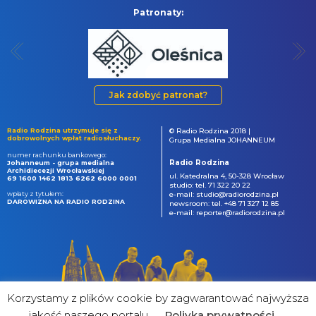
Patronaty:
Jak zdobyć patronat?
Radio Rodzina utrzymuje się z
© Radio Rodzina 2018 |
dobrowolnych wpłat radiosłuchaczy.
Grupa Medialna JOHANNEUM
numer rachunku bankowego:
Radio Rodzina
Johanneum - grupa medialna
Archidiecezji Wrocławskiej
ul. Katedralna 4, 50-328 Wrocław
69 1600 1462 1813 6262 6000 0001
studio: tel. 71 322 20 22
wpłaty z tytułem:
e-mail: studio@radiorodzina.pl
DAROWIZNA NA RADIO RODZINA
newsroom: tel. +48 71 327 12 85
e-mail: reporter@radiorodzina.pl
Korzystamy z plików cookie by zagwarantować najwyższa
jakość naszego portalu
Poliyka prywatności