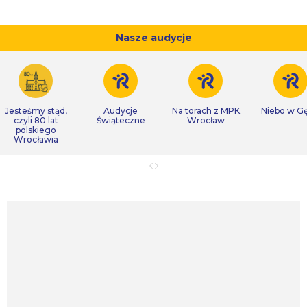
Nasze audycje
Jesteśmy stąd,
Audycje
Na torach z MPK
Niebo w Gę
czyli 80 lat
Świąteczne
Wrocław
polskiego
Wrocławia