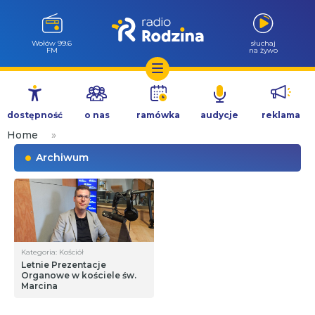
Wołów 99.6
słuchaj
FM
na żywo
Przejdź
do
dostępność
o nas
ramówka
audycje
reklama
treści
Home
»
Archiwum
Kategoria: Kościół
Letnie Prezentacje
Organowe w kościele św.
Marcina