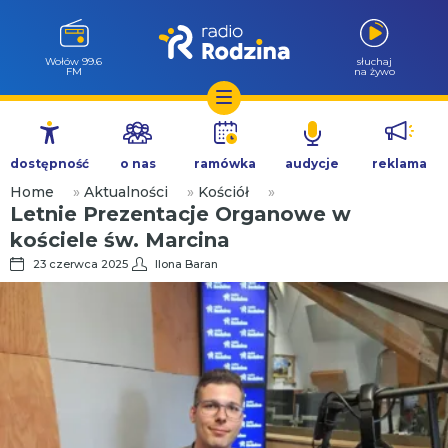
Wołów 99.6
słuchaj
FM
na żywo
Przejdź
do
dostępność
o nas
ramówka
audycje
reklama
treści
Home
»
Aktualności
»
Kościół
»
Letnie Prezentacje Organowe w
kościele św. Marcina
23 czerwca 2025
Ilona Baran