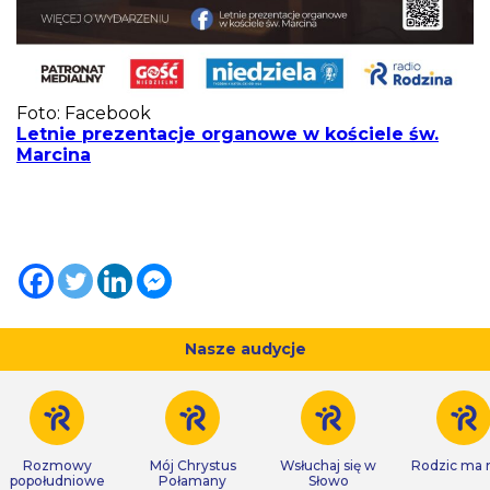
Foto: Facebook
Letnie prezentacje organowe w kościele św.
Marcina
Nasze audycje
Rozmowy
Mój Chrystus
Wsłuchaj się w
Rodzic ma
popołudniowe
Połamany
Słowo